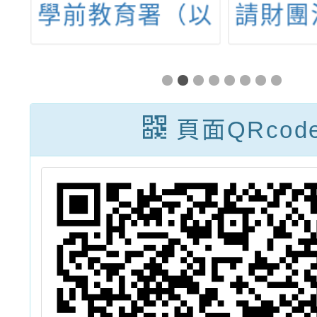
以
請財團法人台灣
辦教育
）
設計研究院(以
維推動
教
下簡稱設研院)
廣「國
畫
辦理115年度
維
頁面QRcod
教
「學美．美學－
(Inter
及
校園美感設計實
a
教
踐計畫」
Comput
計
Thin