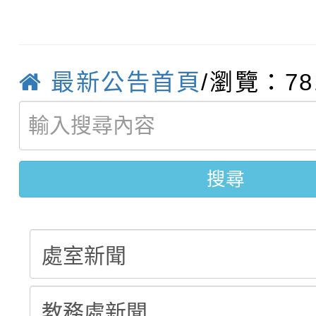
轉知臺中市政府政風處
動辦法」
轉知：「115學年度全
城市手牽手，綠能透明
最新公告首頁
/瀏覽：78
轉知：桃園市115年度
劇比賽實施要點」及修
畫影片一案
【甄選結果(第11招)】
敬師藝文競賽』實施計
表
搜尋
【甄選結果(第3招)】公
學年度第1學期第7次代
學年度第1學期第9次代
結果(第11招)
結果(第3招)