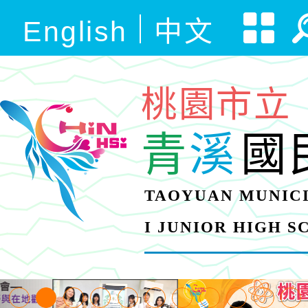
English
中文
桃園市立
青
溪
國
TAOYUAN MUNICI
I JUNIOR HIGH 