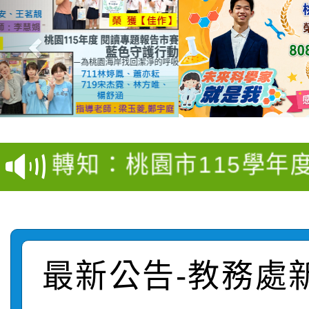
【甄選結果(第4招)】公
【甄選結果(第12招)】
學年度第1學期第9次代
轉知：桃園市115學年
學年度第1學期第7次代
結果(第4招)
轉知：「桃園市115學
賽及師生本土語及新住
結果(第12招)
轉知：「115年金融知
比賽實施要點」
賽實施要點
轉知臺中市政府政風處
動辦法」
最新公告-教務處
轉知：「115學年度全
城市手牽手，綠能透明