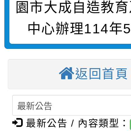
園市大成自造教育
轉知：桃園市115年度
劇比賽實施要點」及修
畫影片一案
中心辦理114年
【甄選結果(第11招)】
敬師藝文競賽』實施計
表
【甄選結果(第3招)】公
學年度第1學期第7次代
【甄選結果(第4招)】公
學年度第1學期第9次代
結果(第11招)
返回首頁
【甄選結果(第12招)】
學年度第1學期第9次代
結果(第3招)
轉知：桃園市115學年
學年度第1學期第7次代
結果(第4招)
轉知：「桃園市115學
賽及師生本土語及新住
結果(第12招)
最新公告 / 內容類型：
轉知：「115年金融知
比賽實施要點」
賽實施要點