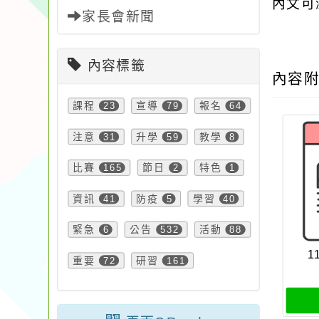
內文可
家長會新聞
內容標籤
內容
課程
23
宣導
79
報名
64
注意
31
升學
59
教學
8
比賽
165
節日
2
特色
1
資訊
41
防疫
5
學習
40
緊急
6
公告
532
活動
88
1
重要
72
研習
161