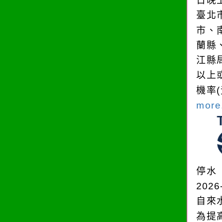
日晚
臺北
市、
蘭縣
江縣
以上
機率
more.
停水
2026
自來
為提