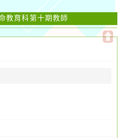
生命教育科第十期教師
開
啟
上
方
區
塊
班