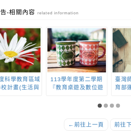
告-相關內容
related information
年度科學教育區域
113學年度第二學期
臺灣
學校計畫(生活與
『教育桌遊及數位遊
育部
技(一)機電與資
戲發展社群』辦理教
畫，
)教師增能研習
師增能研習系列工作
坊
(Inter
and C
←
前往上一頁
前往
T