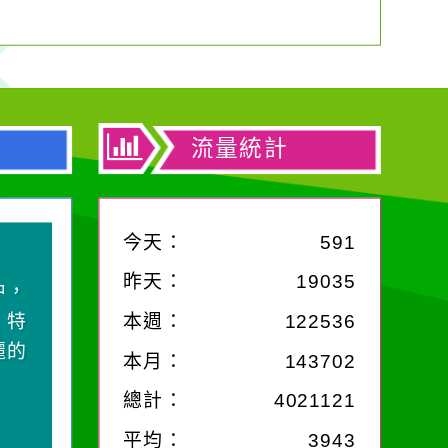
流量統計
今天：
591
昨天：
19035
中，
，特
本週：
122536
麗的
本月：
143702
總計：
4021121
平均：
3943