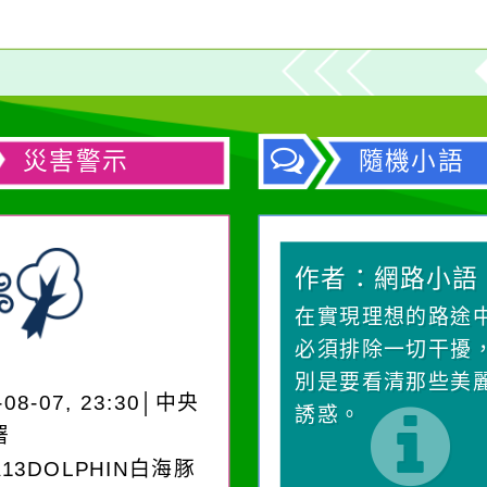
災害警示
隨機小語
作者：網路小語
作者：網路小語
一杯清水因滴入一滴污
在實現理想的路途
水而變污濁，一杯污水
必須排除一切干擾
卻不會因一滴清水的存
別是要看清那些美
-08-07, 23:30│中央
在而變清澈。
誘惑。
署
A13DOLPHIN白海豚