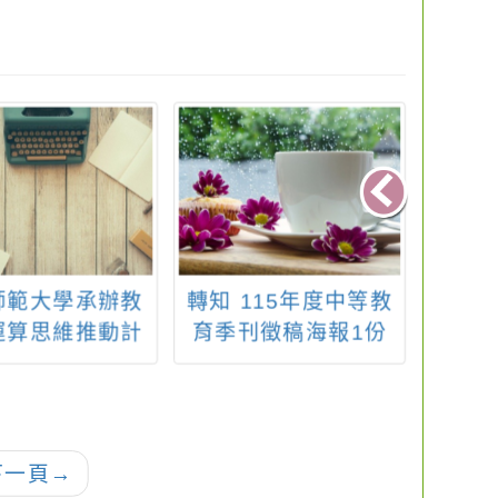
師範大學承辦教
轉知 115年度中等教
114
運算思維推動計
育季刊徵稿海報1份
小學
推廣「國際運算
資獎
思維挑戰賽
nationalChallengeonInformatics
omputational
下一頁
→
hinking)」