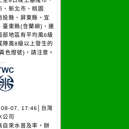
上至8日晚上基隆市、
市、新北市、桃園
南投縣、屏東縣、宜
、臺東縣(含蘭嶼)、連
局部地區有平均風6級
或陣風8級以上發生的
(黃色燈號)，請注意。
..
-08-07, 17:46│台灣
水公司
高自來水普及率，辦