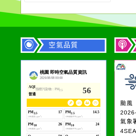
空氣品質
作者：網路小語
生活是一面鏡子。你對
它笑，它就對你笑；你
颱風
對它哭，它也對你哭。
2026
氣象
4SE