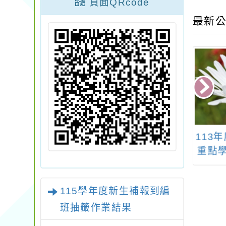
頁面QRcode
最新公
臺灣師範大學辦
「Cool English英語
113
國民中學學習扶
線上學習平臺113年度
重點
強暨適性課程模
語料庫工具（Sketch
應用科
組徵選」
Engine）結合AI於英
訊類
115學年度新生補報到編
語教學線上研習實施
班抽籤作業結果
計畫」