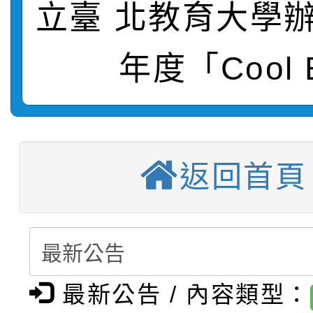
立臺 北教育大學辦
【甄選結果(第2招)】公
學年度第1學期第7次代
報，惠請貴機關(學校)
轉知：本市公務人員協會
學年度第1學期第9次代
結果(第10招)
宣導。
年度「Cool 
函轉運動部全民運動署辦
9月16日本府B2大禮堂
結果(第2招)
【甄選結果(第11招)】
推動社區運動俱樂部營
1次會員大會暨第7屆會
【甄選結果(第3招)】公
學年度第1學期第7次代
計畫」1 份，請踴躍報
返回首頁
桃園市家庭教育中心「
學年度第1學期第9次代
結果(第11招)
權責核予出席人員公(差
「校園短影音徵選活動
程資訊」、「暑期親子
結果(第3招)
115學年度新生訓練注
員」簡章及活動海報，
「祖孫樂淘桃」、「愛
最新公告 / 內容類型：