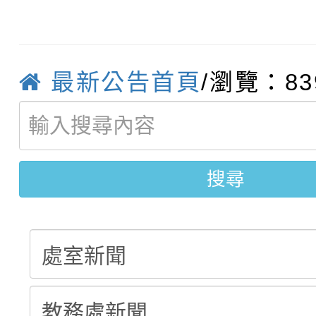
115學年度新生補報到
踴躍報名參加
絕-親子共學同樂會」
【甄選結果(第10招)】
結果
站幸福系列講座及成長
最新公告首頁
/瀏覽：83
【甄選結果(第2招)】公
學年度第1學期第7次代
報，惠請貴機關(學校)
轉知：本市公務人員協會
學年度第1學期第9次代
結果(第10招)
宣導。
函轉運動部全民運動署辦
9月16日本府B2大禮堂
結果(第2招)
搜尋
推動社區運動俱樂部營
1次會員大會暨第7屆會
計畫」1 份，請踴躍報
權責核予出席人員公(差