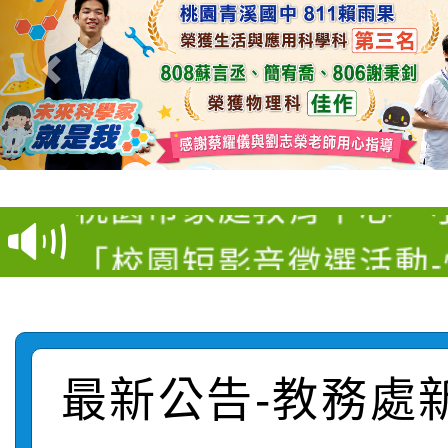
【甄選結果(第11招)】
【甄選結果(第3招)】公
學年度第1學期第7次代
桃園市家庭教育中心「
學年度第1學期第9次代
結果(第11招)
「校園短影音徵選活動
程資訊」、「暑期親子
結果(第3招)
115學年度新生訓練注
員」簡章及活動海報，
「祖孫樂淘桃」、「愛
115學年度新生補報到
踴躍報名參加
絕-親子共學同樂會」
最新公告-教務處
【甄選結果(第10招)】
結果
站幸福系列講座及成長