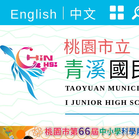
English
中文
桃園市立
青
溪
國
TAOYUAN MUNICI
I JUNIOR HIGH 