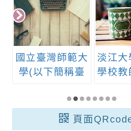
度
國立臺灣師範大
淡江大
等
學(以下簡稱臺
學校教
非
師大)數學教育
長學
教
中心於114年4
體
月17日舉辦「數
頁面QRcod
業
位差異化教學線