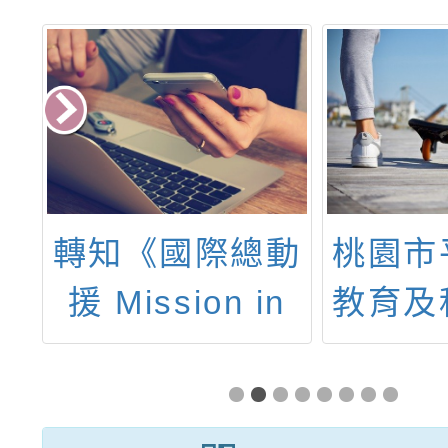
政
轉知《國際總動
桃園市
第
援 Mission in
教育及
強
the World》議
辦理11
能
題式桌遊教師研
份教師