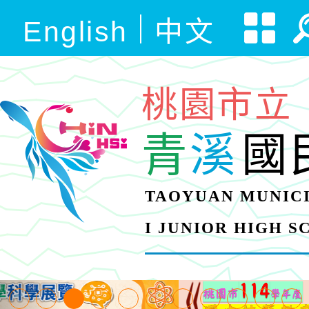
English
中文
桃園市立
青
溪
國
TAOYUAN MUNICI
I JUNIOR HIGH 