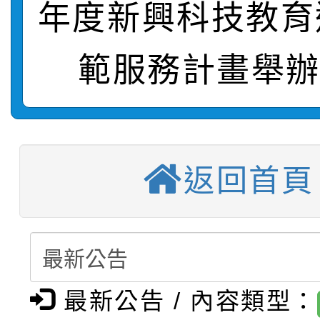
【甄選結果(第2招)】公
學年度第1學期第7次代
年度新興科技教育
報，惠請貴機關(學校)
轉知：本市公務人員協會
學年度第1學期第9次代
結果(第10招)
宣導。
範服務計畫舉辦
函轉運動部全民運動署辦
9月16日本府B2大禮堂
結果(第2招)
【甄選結果(第11招)】
推動社區運動俱樂部營
1次會員大會暨第7屆會
【甄選結果(第3招)】公
學年度第1學期第7次代
計畫」1 份，請踴躍報
返回首頁
桃園市家庭教育中心「
學年度第1學期第9次代
結果(第11招)
權責核予出席人員公(差
「校園短影音徵選活動
程資訊」、「暑期親子
結果(第3招)
115學年度新生訓練注
員」簡章及活動海報，
「祖孫樂淘桃」、「愛
最新公告 / 內容類型：