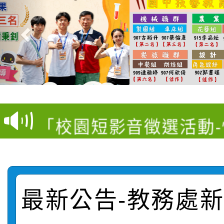
【甄選結果(第11招)】
【甄選結果(第3招)】公
學年度第1學期第7次代
桃園市家庭教育中心「
學年度第1學期第9次代
結果(第11招)
「校園短影音徵選活動
程資訊」、「暑期親子
結果(第3招)
115學年度新生訓練注
員」簡章及活動海報，
「祖孫樂淘桃」、「愛
115學年度新生補報到
踴躍報名參加
絕-親子共學同樂會」
最新公告-教務處新聞
【甄選結果(第10招)】
結果
站幸福系列講座及成長