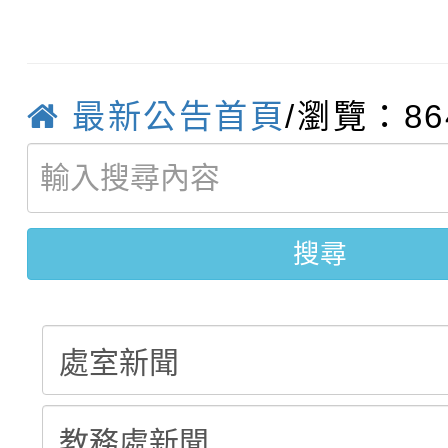
115學年度新生補報到
踴躍報名參加
絕-親子共學同樂會」
【甄選結果(第10招)】
結果
站幸福系列講座及成長
【甄選結果(第2招)】公
學年度第1學期第7次代
最新公告首頁
/瀏覽：86
報，惠請貴機關(學校)
轉知：本市公務人員協會
學年度第1學期第9次代
結果(第10招)
宣導。
函轉運動部全民運動署辦
9月16日本府B2大禮堂
結果(第2招)
搜尋
推動社區運動俱樂部營
1次會員大會暨第7屆會
計畫」1 份，請踴躍報
權責核予出席人員公(差