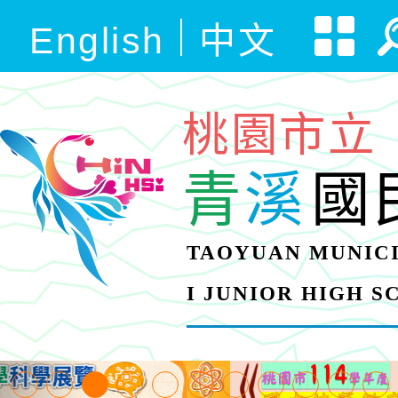
English
中文
桃園市立
青
溪
國
TAOYUAN MUNICI
I JUNIOR HIGH 