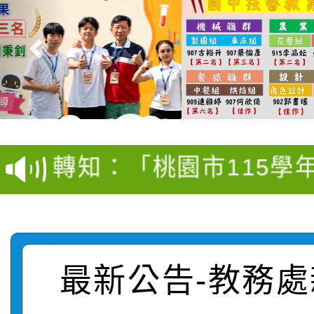
【甄選結果(第4招)】公
【甄選結果(第12招)】
學年度第1學期第9次代
轉知：桃園市115學年
學年度第1學期第7次代
結果(第4招)
轉知：「桃園市115學
賽及師生本土語及新住
結果(第12招)
轉知：「115年金融知
比賽實施要點」
賽實施要點
轉知臺中市政府政風處
動辦法」
轉知：「115學年度全
城市手牽手，綠能透明
最新公告-教務處
轉知：桃園市115年度
劇比賽實施要點」及修
畫影片一案