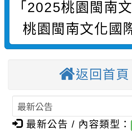
「2025桃園閩南
【甄選結果(第11招)】
敬師藝文競賽』實施計
表
桃園閩南文化國
【甄選結果(第3招)】公
學年度第1學期第7次代
【甄選結果(第4招)】公
學年度第1學期第9次代
結果(第11招)
【甄選結果(第12招)】
學年度第1學期第9次代
結果(第3招)
返回首頁
轉知：桃園市115學年
學年度第1學期第7次代
結果(第4招)
轉知：「桃園市115學
賽及師生本土語及新住
結果(第12招)
轉知：「115年金融知
比賽實施要點」
賽實施要點
最新公告 / 內容類型：
轉知臺中市政府政風處
動辦法」