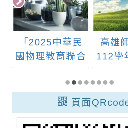
小
「2025中華民
高雄
職
國物理教育聯合
112
班
會 議」
之「學
講
教師 
進修規
頁面QRcod