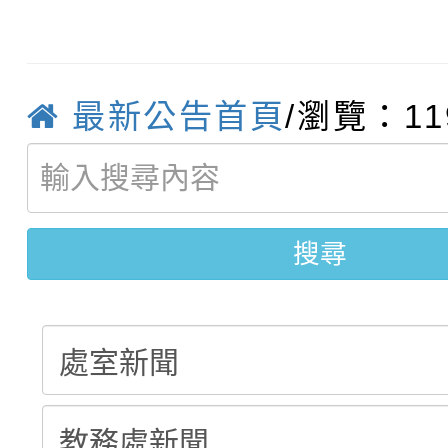
轉知：「115學年度全
城市手牽手，綠能透明
轉知：桃園市115年度
劇比賽實施要點」及修
畫影片一案
最新公告首頁
/瀏覽：11
【甄選結果(第11招)】
敬師藝文競賽』實施計
表
【甄選結果(第3招)】公
學年度第1學期第7次代
搜尋
學年度第1學期第9次代
結果(第11招)
結果(第3招)