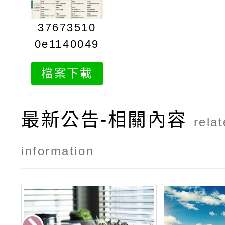
37673510
0e1140049
677attach
檔案下載
1
最新公告-相關內容
rela
information