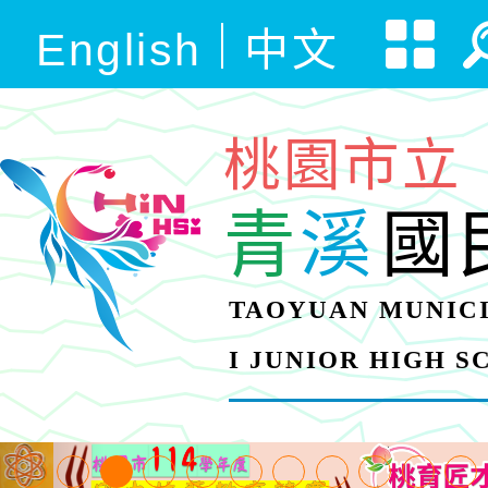
English
中文
桃園市立
青
溪
國
TAOYUAN MUNICI
I JUNIOR HIGH 