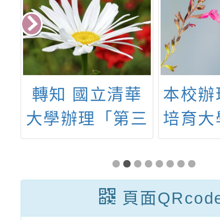
民
轉知 國立清華
本校辦
團
大學辦理「第三
培育大
業
屆WOLF與吉娃
任實踐
斯：原住民族科
育的
學教學模組與動
力：豐
頁面QRcod
畫教學實務論
中小學