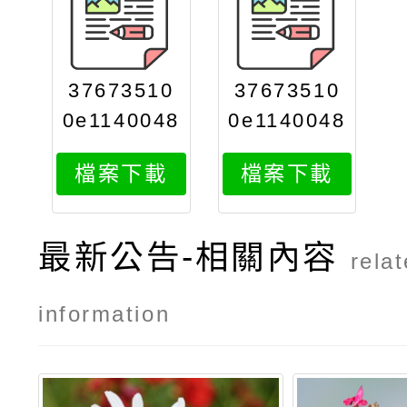
37673510
37673510
0e1140048
0e1140048
661attach
661attach
檔案下載
檔案下載
2
1
最新公告-相關內容
rela
information