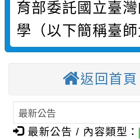
育部委託國立臺灣
【甄選結果(第2招)】公
學年度第1學期第7次代
報，惠請貴機關(學校)
學（以下簡稱臺師
轉知：本市公務人員協會
學年度第1學期第9次代
結果(第10招)
宣導。
函轉運動部全民運動署辦
9月16日本府B2大禮堂
結果(第2招)
【甄選結果(第11招)】
推動社區運動俱樂部營
1次會員大會暨第7屆會
返回首頁
【甄選結果(第3招)】公
學年度第1學期第7次代
計畫」1 份，請踴躍報
桃園市家庭教育中心「
學年度第1學期第9次代
結果(第11招)
權責核予出席人員公(差
「校園短影音徵選活動
程資訊」、「暑期親子
結果(第3招)
最新公告 / 內容類型：
115學年度新生訓練注
員」簡章及活動海報，
「祖孫樂淘桃」、「愛