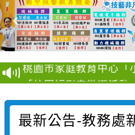
【甄選結果(第11招)】
【甄選結果(第3招)】公
學年度第1學期第7次代
桃園市家庭教育中心「
學年度第1學期第9次代
結果(第11招)
「校園短影音徵選活動
程資訊」、「暑期親子
結果(第3招)
115學年度新生訓練注
員」簡章及活動海報，
「祖孫樂淘桃」、「愛
115學年度新生補報到
踴躍報名參加
絕-親子共學同樂會」
最新公告-教務處
【甄選結果(第10招)】
結果
站幸福系列講座及成長