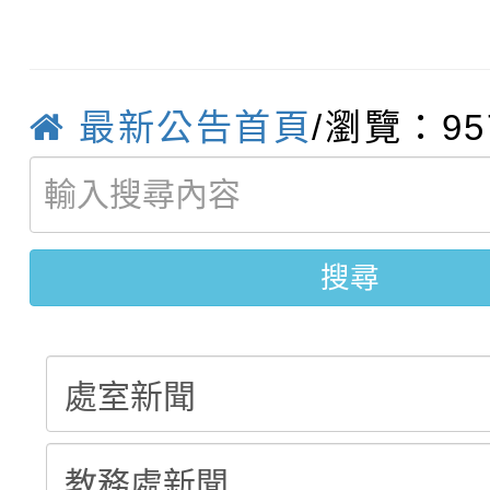
115學年度新生補報到
踴躍報名參加
絕-親子共學同樂會」
【甄選結果(第10招)】
結果
站幸福系列講座及成長
最新公告首頁
/瀏覽：95
【甄選結果(第2招)】公
學年度第1學期第7次代
報，惠請貴機關(學校)
轉知：本市公務人員協會
學年度第1學期第9次代
結果(第10招)
宣導。
函轉運動部全民運動署辦
9月16日本府B2大禮堂
結果(第2招)
搜尋
推動社區運動俱樂部營
1次會員大會暨第7屆會
計畫」1 份，請踴躍報
權責核予出席人員公(差