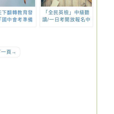
民英檢」中級聽
轉知國立清華大學師
轉知
日考開放報名中
資培育中心建置教育
文化
實習指導教授群資
合！R
源，提供中學、小學
金頭
及幼兒園到校輔導支
持服務
下一頁
→