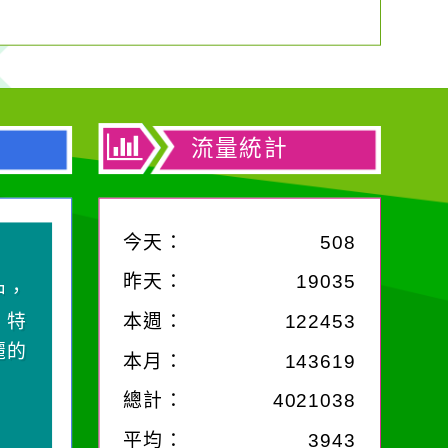
流量統計
今天：
508
昨天：
19035
你對
；你
本週：
122453
哭。
本月：
143619
總計：
4021038
平均：
3943