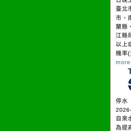
日晚
臺北
市、
蘭縣
江縣
以上
機率
more.
停水
2026
自來
為提