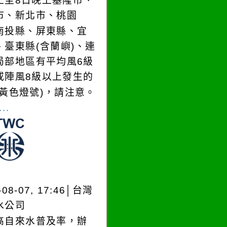
上至8日晚上基隆市、
市、新北市、桃園
南投縣、屏東縣、宜
、臺東縣(含蘭嶼)、連
局部地區有平均風6級
或陣風8級以上發生的
(黃色燈號)，請注意。
..
-08-07, 17:46│台灣
水公司
高自來水普及率，辦