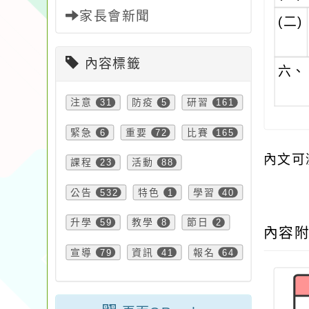
家長會新聞
(二)
內容標籤
六、
注意
31
防疫
5
研習
161
緊急
6
重要
72
比賽
165
內文可
課程
23
活動
88
公告
532
特色
1
學習
40
升學
59
教學
8
節日
2
內容
宣導
79
資訊
41
報名
64