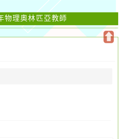
5年物理奧林匹亞教師
開
啟
上
方
區
塊