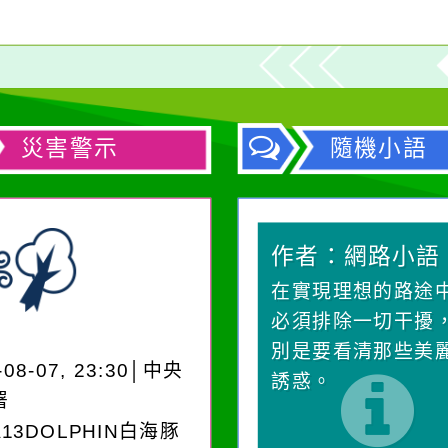
災害警示
隨機小語
作者：網路小語
作者：網路小語
在實現理想的路途中，
生活是一面鏡子。
必須排除一切干擾，特
它笑，它就對你笑
別是要看清那些美麗的
對它哭，它也對你
-08-07, 23:30│中央
誘惑。
署
A13DOLPHIN白海豚