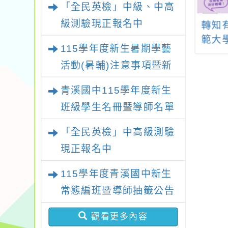
「全民英檢」中級、中高
級測驗現正報名中
大學於教育部磨
轉知有關國立臺灣師
轉知 
平臺所開設之教
範大學心理與教育測
學期
115學年度新生暑期學藝
增能進修課程
驗研究發展中心辦理
位遊
活動(暑輔)注意事項暨新
115年素養導向課室評
理教
生暑輔名單
量實踐推廣方案
工作
青溪國中115學年度新生
班級學生名冊暨導師名單
「全民英檢」中高級測驗
現正報名中
115學年度青溪國中新生
常態編班暨導師抽籤公告
觀看更多內容