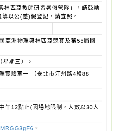
理奧林匹亞教師研習暑假營隊」，請鼓勵
等以公(差)假登記，請查照。
5屆亞洲物理奧林匹亞競賽及第55屆國
日（星期三）。
理實驗室一 （臺北市汀州路4段88
中午12點止(因場地限制，人數以30人
jrxMRGG3gF6
。