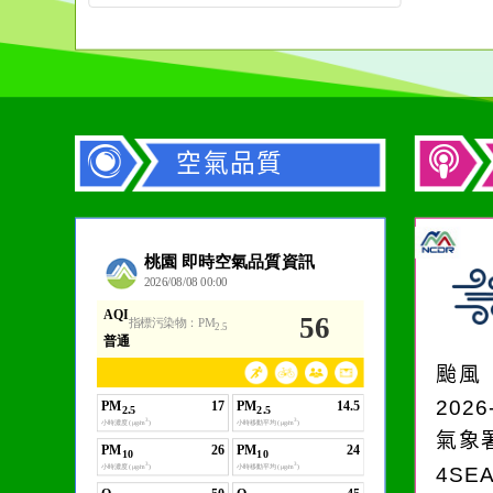
空氣品質
作者：網路小語
一杯清水因滴入一滴污
水而變污濁，一杯污水
颱風
卻不會因一滴清水的存
2026
在而變清澈。
氣象
4SE