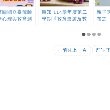
114學年度第二
親子天下翻轉教育發
「全
『教育桌遊及數
布之「國中會考準備
讀/一
戲發展社群』辦
全攻略」資源網站
師增能研習系列
坊，詳細場次資
訊如附件
←
前往上一頁
前往