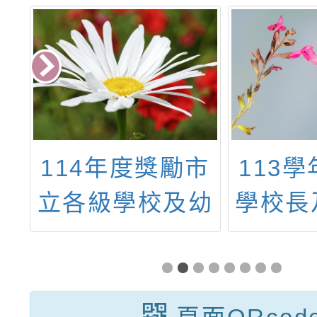
理
114年度獎勵市
113
學
立各級學校及幼
學校長
培
兒園績優教師與
業學習
行政人員國內外
全時進修研究實