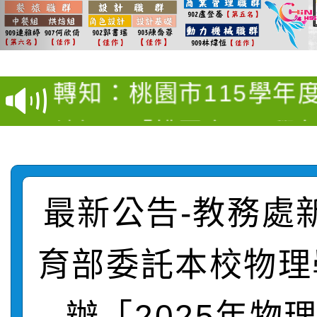
【甄選結果(第4招)】公
【甄選結果(第12招)】
學年度第1學期第9次代
轉知：桃園市115學年
學年度第1學期第7次代
結果(第4招)
轉知：「桃園市115學
賽及師生本土語及新住
結果(第12招)
轉知：「115年金融知
比賽實施要點」
賽實施要點
轉知臺中市政府政風處
動辦法」
最新公告-教務處
轉知：「115學年度全
城市手牽手，綠能透明
育部委託本校物理
轉知：桃園市115年度
劇比賽實施要點」及修
畫影片一案
辦「2025年物
【甄選結果(第11招)】
敬師藝文競賽』實施計
表