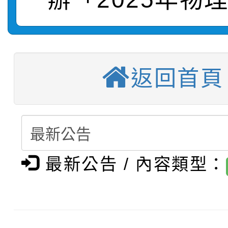
【甄選結果(第3招)】公
學年度第1學期第7次代
【甄選結果(第4招)】公
學年度第1學期第9次代
結果(第11招)
返回首頁
【甄選結果(第12招)】
學年度第1學期第9次代
結果(第3招)
轉知：桃園市115學年
學年度第1學期第7次代
結果(第4招)
轉知：「桃園市115學
賽及師生本土語及新住
結果(第12招)
最新公告 / 內容類型：
轉知：「115年金融知
比賽實施要點」
賽實施要點
轉知臺中市政府政風處
動辦法」
轉知：「115學年度全
城市手牽手，綠能透明