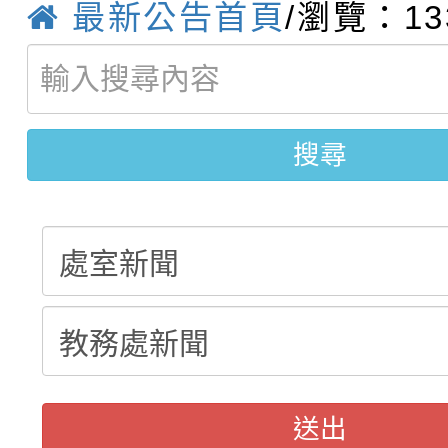
最新公告首頁
/瀏覽：13
轉知：桃園市115年度
劇比賽實施要點」及修
畫影片一案
【甄選結果(第11招)】
敬師藝文競賽』實施計
表
【甄選結果(第3招)】公
學年度第1學期第7次代
搜尋
學年度第1學期第9次代
結果(第11招)
結果(第3招)
送出