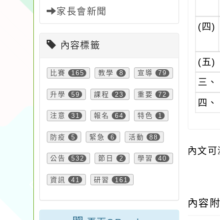
家長會新聞
(四)
內容標籤
(五)
比賽
165
教學
8
宣導
79
三、
升學
59
課程
23
重要
72
四、
注意
31
報名
64
特色
1
防疫
5
緊急
6
活動
88
內文可
公告
532
節日
2
學習
40
資訊
41
研習
161
內容