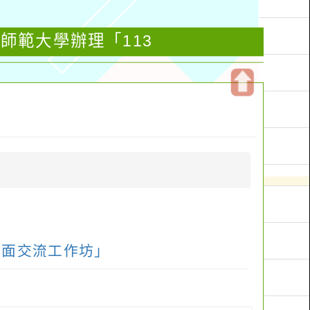
師範大學辦理「113
開
啟
上
方
區
塊
見面交流工作坊」