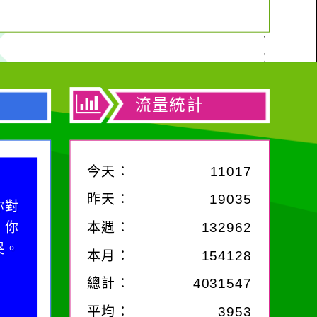
流量統計
今天：
11017
作者：網路小語
作者：網路
昨天：
19035
你對
在實現理想的路途中，
一杯清水因滴
；你
必須排除一切干擾，特
本週：
132962
水而變污濁，
哭。
別是要看清那些美麗的
卻不會因一滴
本月：
154128
誘惑。
在而變清澈。
總計：
4031547
平均：
3953