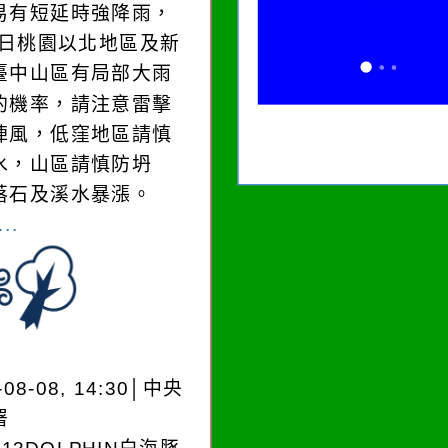
易有短延時強降雨，
8)日桃園以北地區及新
臺中山區有局部大雨
的機率，請注意雷擊
陣風，低窪地區請慎
水，山區請慎防坍
落石及溪水暴漲。
..
-08-08, 14:30│中央
署