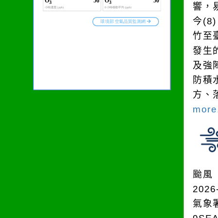
響，
今(
竹至
發生
及強
防積
方、
more.
颱風
2026
氣象