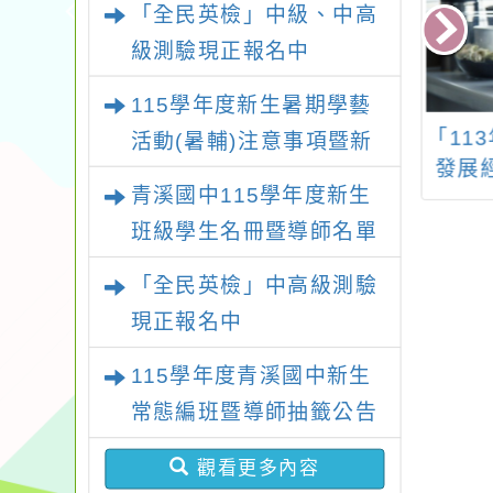
「全民英檢」中級、中高
級測驗現正報名中
115學年度新生暑期學藝
 桃園市龍潭自造
轉知文化部擴大電子
「11
活動(暑輔)注意事項暨新
科技中心114年
書計次借閱服務一案
發展
生暑輔名單
青溪國中115學年度新生
月份教師增能研習
－全
班級學生名冊暨導師名單
計畫
原民
課
「全民英檢」中高級測驗
現正報名中
115學年度青溪國中新生
常態編班暨導師抽籤公告
觀看更多內容