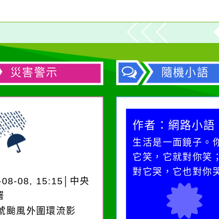
災害警示
隨機小語
作者：網路小語
生活是一面鏡子。
它笑，它就對你笑
對它哭，它也對你
-08-08, 15:15│中央
署
3號颱風外圍環流影