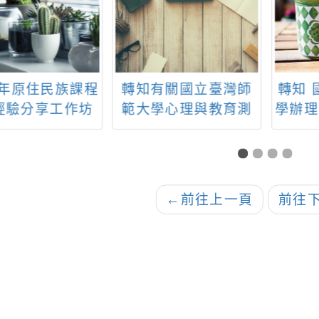
3年原住民族課程
轉知有關國立臺灣師
轉知 
經驗分享工作坊
範大學心理與教育測
學辦理
民原教輕鬆教，
驗研究發展中心辦理
一學期
文學與傳說主題
「素養導向評量閱卷
英數
程案例分享」
室」系列專題講座之
報名資訊一案
←
前往上一頁
前往