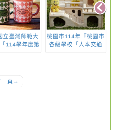
國立臺灣師範大
桃園市114年『桃園市
114
「114學年度第
各級學校「人本交通
教師
 PASSION 國
教育」融入教學教案
研習計
教師增能研習」
設計工作坊』
相關資訊
下一頁
→