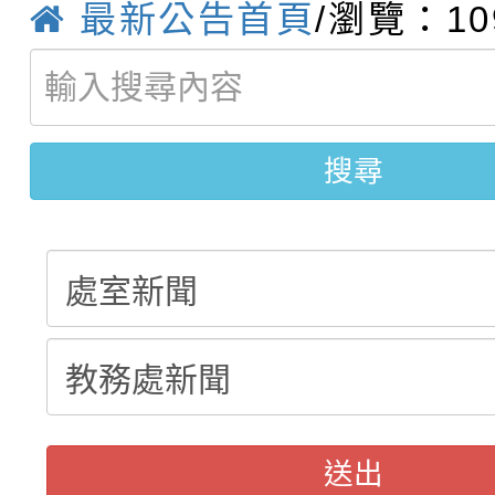
轉知：桃園市115年度
劇比賽實施要點」及修
畫影片一案
最新公告首頁
/瀏覽：10
【甄選結果(第11招)】
敬師藝文競賽』實施計
表
【甄選結果(第3招)】公
學年度第1學期第7次代
搜尋
學年度第1學期第9次代
結果(第11招)
結果(第3招)
送出