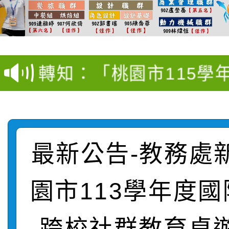
【甄選結果(第12招)】
學年度第1學期第9次代
轉知：桃園市115學年
學年度第1學期第7次代
結果(第4招)
轉知：「桃園市115學
賽及師生本土語及新住
結果(第12招)
轉知：「115年金融知
比賽實施要點」
賽實施要點
轉知臺中市政府政風處
動辦法」
最新公告-教務處
轉知：「115學年度全
城市手牽手，綠能透明
轉知：桃園市115年度
劇比賽實施要點」及修
畫影片一案
園市113學年度
【甄選結果(第11招)】
敬師藝文競賽』實施計
表
跨校社群教育桌