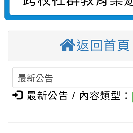
【甄選結果(第3招)】公
學年度第1學期第7次代
【甄選結果(第4招)】公
學年度第1學期第9次代
結果(第11招)
【甄選結果(第12招)】
學年度第1學期第9次代
結果(第3招)
返回首頁
轉知：桃園市115學年
學年度第1學期第7次代
結果(第4招)
轉知：「桃園市115學
賽及師生本土語及新住
結果(第12招)
轉知：「115年金融知
比賽實施要點」
賽實施要點
最新公告 / 內容類型：
轉知臺中市政府政風處
動辦法」
轉知：「115學年度全
城市手牽手，綠能透明