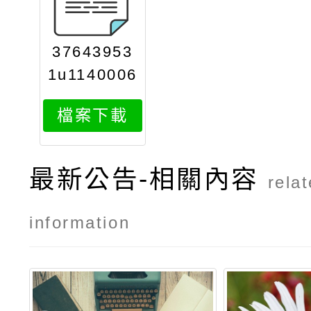
37643953
1u1140006
980attach
檔案下載
1
最新公告-相關內容
rela
information