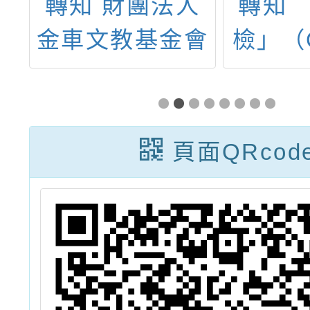
8
轉知 財團法人
轉知 
言
金車文教基金會
檢」（
試
《國際總動援
202
Mission in the
級、中
World》議題式
陸續開
頁面QRcod
桌遊教師研習工
作坊訊息