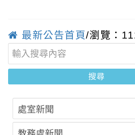
115學年度新生補報到
踴躍報名參加
絕-親子共學同樂會」
【甄選結果(第10招)】
結果
站幸福系列講座及成長
最新公告首頁
/瀏覽：11
【甄選結果(第2招)】公
學年度第1學期第7次代
報，惠請貴機關(學校)
轉知：本市公務人員協會
學年度第1學期第9次代
結果(第10招)
宣導。
函轉運動部全民運動署辦
9月16日本府B2大禮堂
結果(第2招)
搜尋
推動社區運動俱樂部營
1次會員大會暨第7屆會
計畫」1 份，請踴躍報
權責核予出席人員公(差