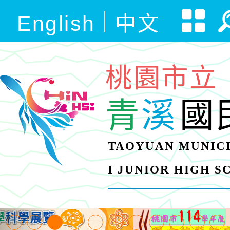
English
中文
桃園市立
青
溪
國
TAOYUAN MUNICI
I JUNIOR HIGH 