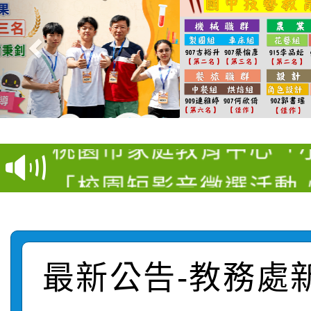
【甄選結果(第11招)】
【甄選結果(第3招)】公
學年度第1學期第7次代
桃園市家庭教育中心「
學年度第1學期第9次代
結果(第11招)
「校園短影音徵選活動
程資訊」、「暑期親子
結果(第3招)
115學年度新生訓練注
員」簡章及活動海報，
「祖孫樂淘桃」、「愛
115學年度新生補報到
踴躍報名參加
絕-親子共學同樂會」
最新公告-教務處
【甄選結果(第10招)】
結果
站幸福系列講座及成長