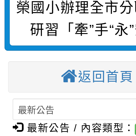
榮國小辦理全市分
【甄選結果(第2招)】公
學年度第1學期第7次代
報，惠請貴機關(學校)
轉知：本市公務人員協會
學年度第1學期第9次代
結果(第10招)
宣導。
研習「牽”手“永
函轉運動部全民運動署辦
9月16日本府B2大禮堂
結果(第2招)
【甄選結果(第11招)】
推動社區運動俱樂部營
1次會員大會暨第7屆會
返回首頁
【甄選結果(第3招)】公
學年度第1學期第7次代
計畫」1 份，請踴躍報
桃園市家庭教育中心「
學年度第1學期第9次代
結果(第11招)
權責核予出席人員公(差
「校園短影音徵選活動
程資訊」、「暑期親子
結果(第3招)
115學年度新生訓練注
員」簡章及活動海報，
「祖孫樂淘桃」、「愛
最新公告 / 內容類型：