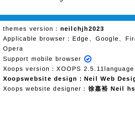
themes version：
neilchjh2023
Applicable browser：Edge、Google、Fir
Opera
Support mobile browser
Xoops version：
XOOPS 2.5.11
languag
Xoops
website design
：
Neil Web Des
Xoops website designer：
徐嘉裕 Neil h