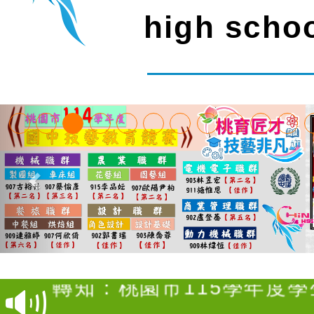
high scho
【甄選結果(第4招)】公告
度第1學期第9次代理教師甄
【甄選結果(第12招)】公告
招)
度第1學期第7次代理教師甄
轉知：桃園市115學年度
招)
師生本土語及新住民語歌
轉知：「桃園市115學年