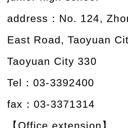
address：
No. 124, Zh
East Road, Taoyuan Cit
Taoyuan City 330
Tel：03-3392400
fax：03-3371314
【Office extension】