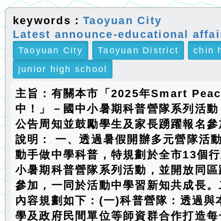
keywords：
Taoyuan City
Latest announce-educational affai
Taoyuan City
Taoyuan District
chin 
junior high school
主旨：有關本市「2025年Smart Pea
中！」－國中小暑期科普營隊系列活動
公告周知並鼓勵學生及家長踴躍報名參
說明： 一、透過暑假開辦多元營隊活
動手做中學科普，特規劃於全市13個
小暑期科普營隊系列活動，並開放同區
參加，一同於活動中學習新知共成長。
內容規劃如下：(一)科普營隊：透過與
學及政府民間單位等師資群合作打造每