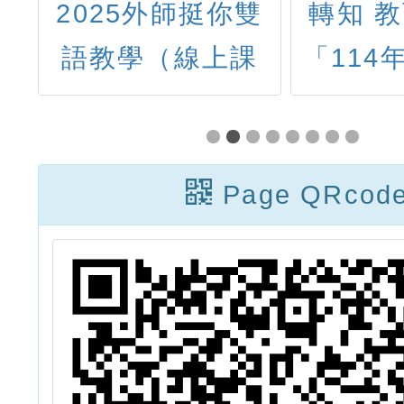
中
2025外師挺你雙
轉知 
育
語教學（線上課
「114
理
程） Classroom
論壇－
技
English for
育教材
國
Bilingual Classes
新」
Page QRcod