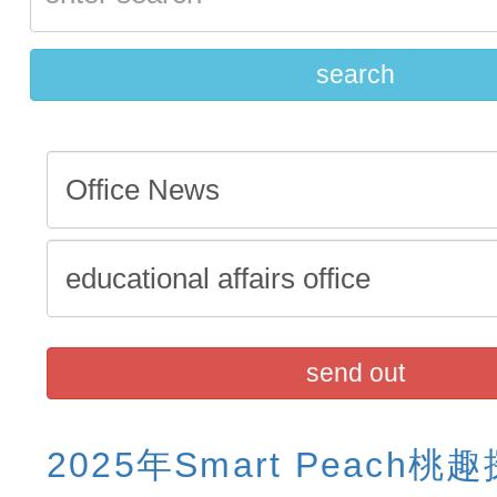
招)
度第1學期第9次代理教師甄
search
招)
send out
2025年Smart Peach桃