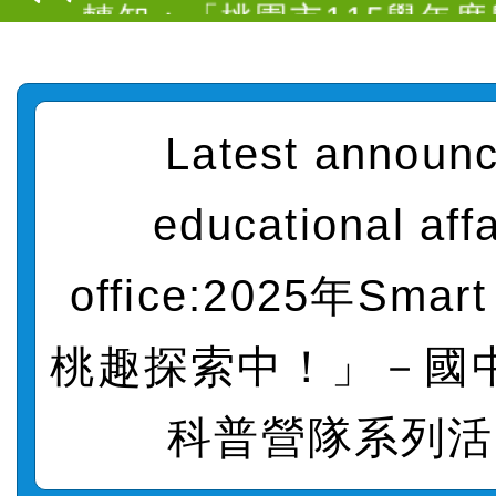
實施要點」
轉知：「115年金融知識
法」
轉知臺中市政府政風處製
Latest announ
牽手，綠能透明齊步走」
轉知：「115學年度全國
educational affa
賽實施要點」及修正內容
轉知：桃園市115年度『品
office:2025年Smart
藝文競賽』實施計畫
【甄選結果(第11招)】公告
度第1學期第7次代理教師甄
桃趣探索中！」－國
【甄選結果(第3招)】公告
招)
度第1學期第9次代理教師甄
【甄選結果(第4招)】公告
科普營隊系列活
招)
度第1學期第9次代理教師甄
【甄選結果(第12招)】公告