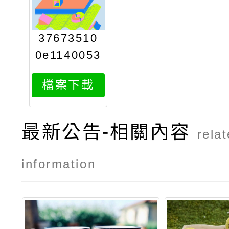
37673510
0e1140053
080attach
檔案下載
1
最新公告-相關內容
rela
information