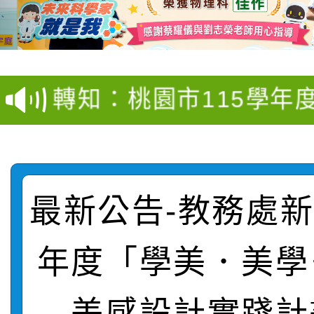
【甄選結果(第4招)】公
【甄選結果(第12招)】
學年度第1學期第9次代
轉知：桃園市115學年
學年度第1學期第7次代
結果(第4招)
轉知：「桃園市115學
賽及師生本土語及新住
結果(第12招)
轉知：「115年金融知
比賽實施要點」
賽實施要點
轉知臺中市政府政風處
動辦法」
最新公告-教務處新聞
轉知：「115學年度全
城市手牽手，綠能透明
年度「學美．美學
轉知：桃園市115年度
劇比賽實施要點」及修
畫影片一案
美感設計實踐計