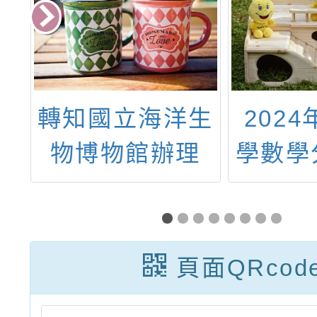
生
2024年全美中
平鎮自
理
學數學分級能力
科技中
屆
測驗
教
奧
AMC10A12A
暨
頁面QRcod