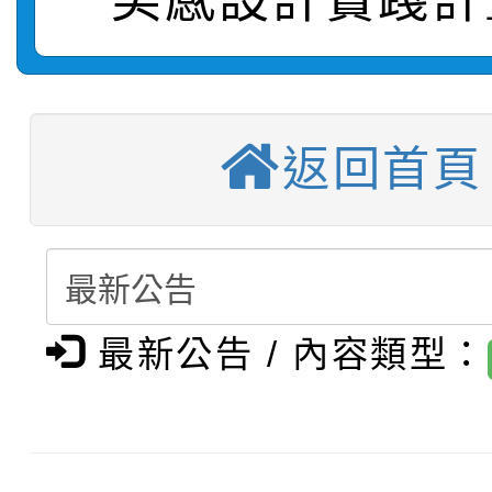
【甄選結果(第11招)】
敬師藝文競賽』實施計
表
【甄選結果(第3招)】公
學年度第1學期第7次代
【甄選結果(第4招)】公
學年度第1學期第9次代
結果(第11招)
返回首頁
【甄選結果(第12招)】
學年度第1學期第9次代
結果(第3招)
轉知：桃園市115學年
學年度第1學期第7次代
結果(第4招)
轉知：「桃園市115學
賽及師生本土語及新住
結果(第12招)
最新公告 / 內容類型：
轉知：「115年金融知
比賽實施要點」
賽實施要點
轉知臺中市政府政風處
動辦法」
轉知：「115學年度全