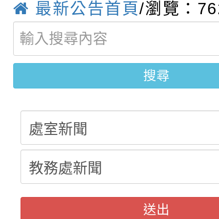
城市手牽手，綠能透明
最新公告首頁
/瀏覽：76
轉知：桃園市115年度
劇比賽實施要點」及修
畫影片一案
【甄選結果(第11招)】
敬師藝文競賽』實施計
表
搜尋
【甄選結果(第3招)】公
學年度第1學期第7次代
學年度第1學期第9次代
結果(第11招)
結果(第3招)
送出