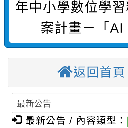
年中小學數位學習
【甄選結果(第10招)】
結果
站幸福系列講座及成長
【甄選結果(第2招)】公
學年度第1學期第7次代
報，惠請貴機關(學校)
案計畫－「AI
轉知：本市公務人員協會
學年度第1學期第9次代
結果(第10招)
宣導。
函轉運動部全民運動署辦
9月16日本府B2大禮堂
結果(第2招)
【甄選結果(第11招)】
推動社區運動俱樂部營
1次會員大會暨第7屆會
返回首頁
【甄選結果(第3招)】公
學年度第1學期第7次代
計畫」1 份，請踴躍報
桃園市家庭教育中心「
學年度第1學期第9次代
結果(第11招)
權責核予出席人員公(差
「校園短影音徵選活動
程資訊」、「暑期親子
結果(第3招)
最新公告 / 內容類型：