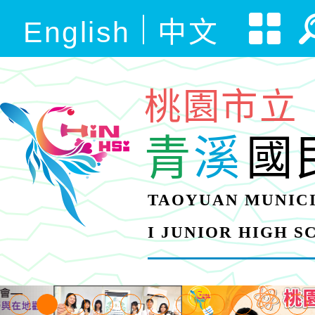
English
中文
桃園市立
青
溪
國
TAOYUAN MUNICI
I JUNIOR HIGH 