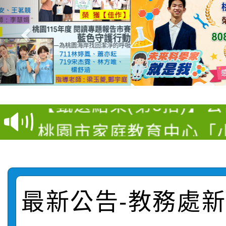
【甄選結果(第11招)】
【甄選結果(第3招)】公
學年度第1學期第7次代
桃園市家庭教育中心「
學年度第1學期第9次代
結果(第11招)
「校園短影音徵選活動
程資訊」、「暑期親子
結果(第3招)
115學年度新生訓練注
員」簡章及活動海報，
「祖孫樂淘桃」、「愛
最新公告-教務處新聞
115學年度新生補報到
踴躍報名參加
絕-親子共學同樂會」