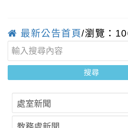
115學年度新生訓練注
員」簡章及活動海報，
「祖孫樂淘桃」、「愛
115學年度新生補報到
踴躍報名參加
絕-親子共學同樂會」
最新公告首頁
/瀏覽：10
【甄選結果(第10招)】
結果
站幸福系列講座及成長
【甄選結果(第2招)】公
學年度第1學期第7次代
報，惠請貴機關(學校)
轉知：本市公務人員協會
學年度第1學期第9次代
結果(第10招)
宣導。
搜尋
函轉運動部全民運動署辦
9月16日本府B2大禮堂
結果(第2招)
推動社區運動俱樂部營
1次會員大會暨第7屆會
計畫」1 份，請踴躍報