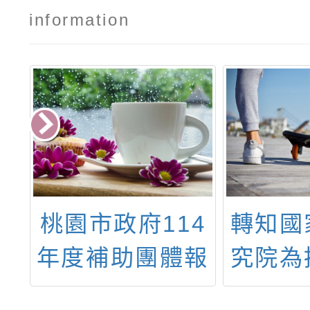
information
連
桃園市政府114
轉知國
校
年度補助團體報
究院為
要
考客語能力認證
部委