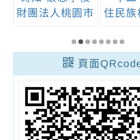
線
財團法人桃園市
住民族
4
路亞國際高級中
內容諮
上
等學校「115學
座」實
年度IBMYP課程
活動海
頁面QRcod
暨國際教育宣導
講座」，敬邀師
生及家長踴躍參
加