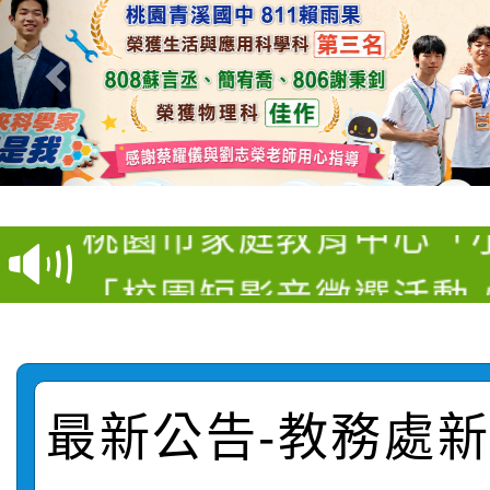
【甄選結果(第11招)】
【甄選結果(第3招)】公
學年度第1學期第7次代
桃園市家庭教育中心「
學年度第1學期第9次代
結果(第11招)
「校園短影音徵選活動
程資訊」、「暑期親子
結果(第3招)
115學年度新生訓練注
員」簡章及活動海報，
「祖孫樂淘桃」、「愛
115學年度新生補報到
踴躍報名參加
絕-親子共學同樂會」
最新公告-教務處新聞
【甄選結果(第10招)】
結果
站幸福系列講座及成長