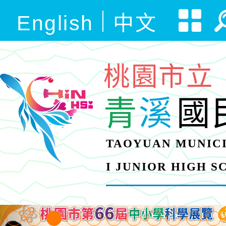
English
中文
桃園市立
青
溪
國
TAOYUAN MUNICI
I JUNIOR HIGH 