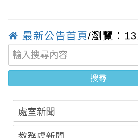
115學年度新生補報到
踴躍報名參加
絕-親子共學同樂會」
【甄選結果(第10招)】
結果
站幸福系列講座及成長
最新公告首頁
/瀏覽：13
【甄選結果(第2招)】公
學年度第1學期第7次代
報，惠請貴機關(學校)
轉知：本市公務人員協會
學年度第1學期第9次代
結果(第10招)
宣導。
函轉運動部全民運動署辦
9月16日本府B2大禮堂
結果(第2招)
搜尋
推動社區運動俱樂部營
1次會員大會暨第7屆會
計畫」1 份，請踴躍報
權責核予出席人員公(差