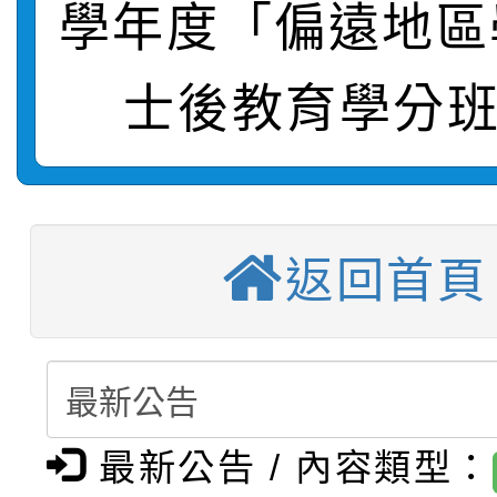
學年度「偏遠地區
【甄選結果(第2招)】公
學年度第1學期第7次代
報，惠請貴機關(學校)
轉知：本市公務人員協會
士後教育學分班
學年度第1學期第9次代
結果(第10招)
宣導。
函轉運動部全民運動署辦
9月16日本府B2大禮堂
結果(第2招)
【甄選結果(第11招)】
推動社區運動俱樂部營
1次會員大會暨第7屆會
返回首頁
【甄選結果(第3招)】公
學年度第1學期第7次代
計畫」1 份，請踴躍報
桃園市家庭教育中心「
學年度第1學期第9次代
結果(第11招)
權責核予出席人員公(差
「校園短影音徵選活動
程資訊」、「暑期親子
結果(第3招)
115學年度新生訓練注
員」簡章及活動海報，
最新公告 / 內容類型：
「祖孫樂淘桃」、「愛