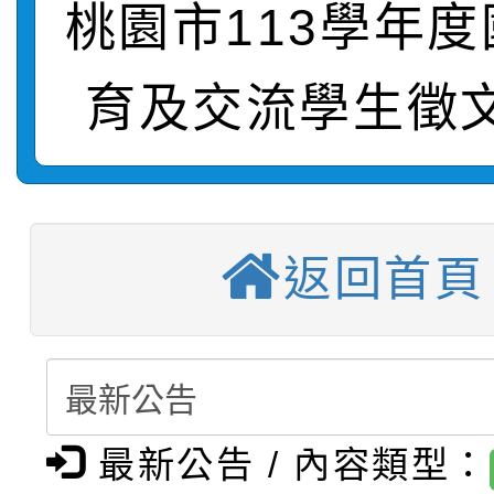
桃園市113學年
轉知：「115學年度全
城市手牽手，綠能透明
育及交流學生徵
轉知：桃園市115年度
劇比賽實施要點」及修
畫影片一案
【甄選結果(第11招)】
敬師藝文競賽』實施計
表
【甄選結果(第3招)】公
學年度第1學期第7次代
返回首頁
【甄選結果(第4招)】公
學年度第1學期第9次代
結果(第11招)
【甄選結果(第12招)】
學年度第1學期第9次代
結果(第3招)
轉知：桃園市115學年
學年度第1學期第7次代
結果(第4招)
最新公告 / 內容類型：
轉知：「桃園市115學
賽及師生本土語及新住
結果(第12招)