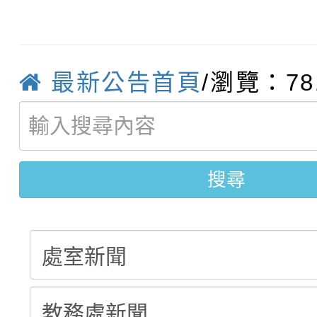
轉知：「115年金融知
比賽實施要點」
賽實施要點
轉知臺中市政府政風處
動辦法」
最新公告首頁
/瀏覽：78
轉知：「115學年度全
城市手牽手，綠能透明
轉知：桃園市115年度
劇比賽實施要點」及修
畫影片一案
【甄選結果(第11招)】
搜尋
敬師藝文競賽』實施計
表
【甄選結果(第3招)】公
學年度第1學期第7次代
學年度第1學期第9次代
結果(第11招)
結果(第3招)