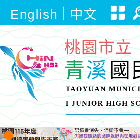
English
中文
桃園市立
青
溪
國
TAOYUAN MUNICI
I JUNIOR HIGH 