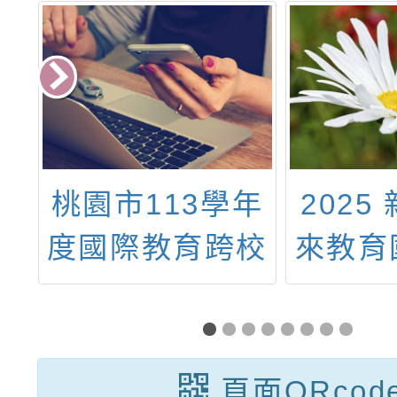
知
桃園市113學年
2025
習
度國際教育跨校
來教育
字
社群教育桌遊設
暨教
」
計課程教師研習
頁面QRcod