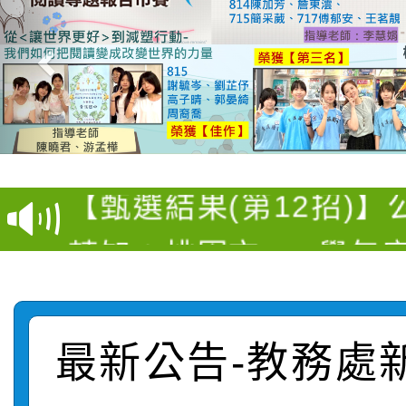
【甄選結果(第4招)】公
【甄選結果(第12招)】
學年度第1學期第9次代
轉知：桃園市115學年
學年度第1學期第7次代
結果(第4招)
轉知：「桃園市115學
賽及師生本土語及新住
結果(第12招)
轉知：「115年金融知
比賽實施要點」
賽實施要點
最新公告-教務處
轉知臺中市政府政風處
動辦法」