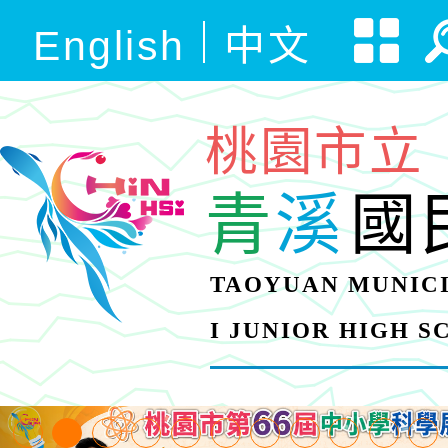
English
中文
桃園市立
青
溪
國
TAOYUAN MUNICI
I JUNIOR HIGH 