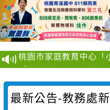
【甄選結果(第11招)】
【甄選結果(第3招)】公
學年度第1學期第7次代
桃園市家庭教育中心「
學年度第1學期第9次代
結果(第11招)
「校園短影音徵選活動
程資訊」、「暑期親子
結果(第3招)
115學年度新生訓練注
員」簡章及活動海報，
「祖孫樂淘桃」、「愛
115學年度新生補報到
踴躍報名參加
絕-親子共學同樂會」
最新公告-教務處新聞
【甄選結果(第10招)】
結果
站幸福系列講座及成長