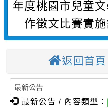
年度桃園市兒童文
【甄選結果(第2招)】公
學年度第1學期第7次代
報，惠請貴機關(學校)
作徵文比賽實施
轉知：本市公務人員協會
學年度第1學期第9次代
結果(第10招)
宣導。
函轉運動部全民運動署辦
9月16日本府B2大禮堂
結果(第2招)
【甄選結果(第11招)】
推動社區運動俱樂部營
1次會員大會暨第7屆會
返回首頁
【甄選結果(第3招)】公
學年度第1學期第7次代
計畫」1 份，請踴躍報
桃園市家庭教育中心「
學年度第1學期第9次代
結果(第11招)
權責核予出席人員公(差
「校園短影音徵選活動
程資訊」、「暑期親子
結果(第3招)
最新公告 / 內容類型：
115學年度新生訓練注
員」簡章及活動海報，
「祖孫樂淘桃」、「愛