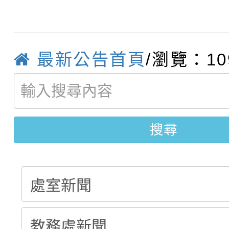
115學年度新生補報到
踴躍報名參加
絕-親子共學同樂會」
【甄選結果(第10招)】
結果
站幸福系列講座及成長
最新公告首頁
/瀏覽：10
【甄選結果(第2招)】公
學年度第1學期第7次代
報，惠請貴機關(學校)
轉知：本市公務人員協會
學年度第1學期第9次代
結果(第10招)
宣導。
函轉運動部全民運動署辦
搜尋
9月16日本府B2大禮堂
結果(第2招)
推動社區運動俱樂部營
1次會員大會暨第7屆會
計畫」1 份，請踴躍報
權責核予出席人員公(差