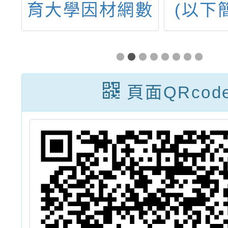
」
育大學因材網數
(以下
學素養團隊辦理
大)數
「會考不再靠運
心辦理
氣，數學互動帶
數學活
頁面QRcod
你破解數學難
研習工
題」活動，邀請
北
國民中學學生免
費參與