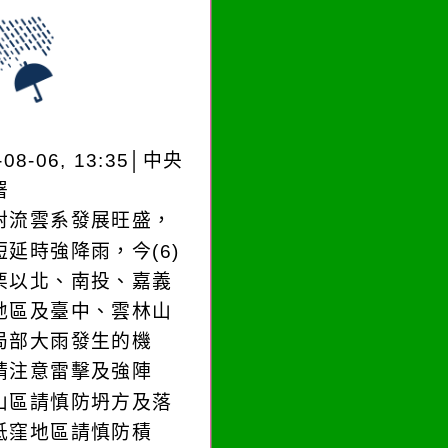
-08-06, 13:35│中央
署
對流雲系發展旺盛，
短延時強降雨，今(6)
栗以北、南投、嘉義
地區及臺中、雲林山
局部大雨發生的機
請注意雷擊及強陣
山區請慎防坍方及落
低窪地區請慎防積