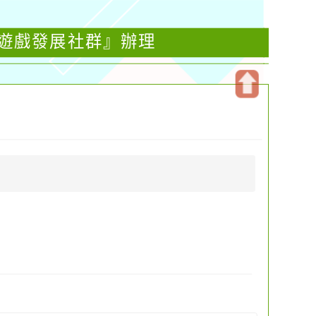
位遊戲發展社群』辦理
開
啟
上
方
區
塊
坊