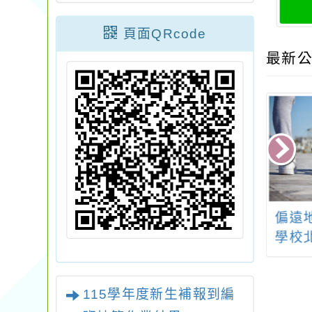
頁面QRcode
最新公
臺灣藝術教育館
本土語教學實習輔導
偏遠
14年教育部文藝
員增能研習工作坊
學校
創作獎
教師
生態
115學年度新生補報到編