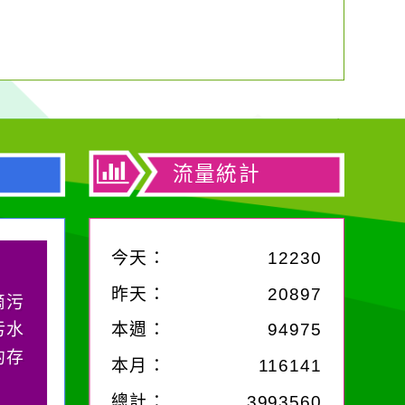
流量統計
今天：
12230
昨天：
20897
滴污
污水
本週：
94975
的存
本月：
116141
總計：
3993560