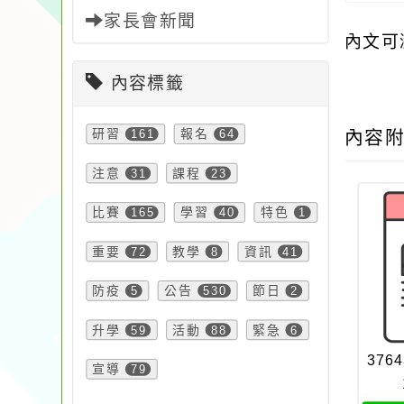
家長會新聞
內文可
內容標籤
研習
161
報名
64
內容
注意
31
課程
23
比賽
165
學習
40
特色
1
重要
72
教學
8
資訊
41
防疫
5
公告
530
節日
2
升學
59
活動
88
緊急
6
3764
宣導
79