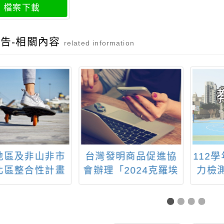
檔案下載
告-相關內容
related information
地區及非山非市
台灣發明商品促進協
112
北區整合性計畫
會辦理「2024克羅埃
力檢
跨校共備社群：
西亞INOVA國際發明
美學-植物小昆蟲
展」
製作