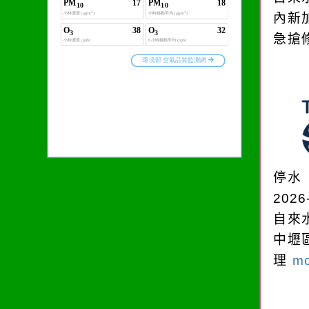
內新
急搶
停水
2026
自來
中壢
理
mo