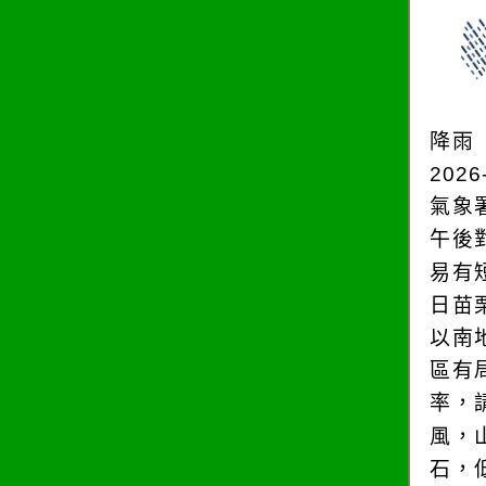
降雨
2026
氣象
午後
易有
日苗
以南
區有
率，
風，
石，