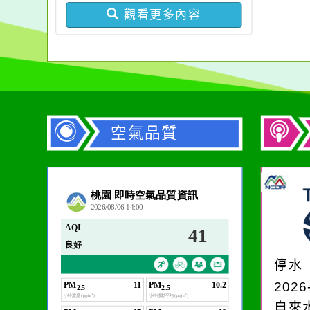
觀看更多內容
空氣品質
作者：網路小語
在實現理想的路途中，
必須排除一切干擾，特
停水
別是要看清那些美麗的
2026
誘惑。
自來