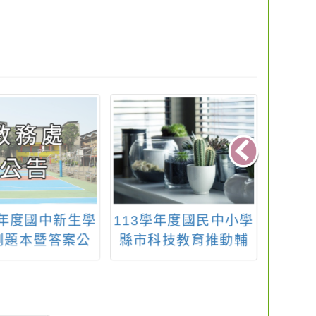
學年度國中新生學
113學年度國民中小學
轉知
測題本暨答案公
縣市科技教育推動輔
「2
告
導計畫「微課程推廣
獎」
工作坊」
短篇
動即