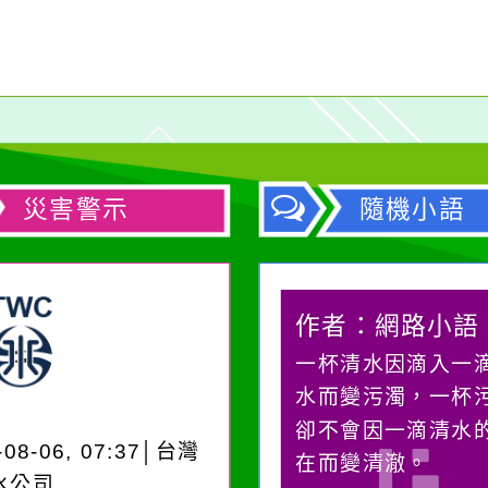
災害警示
隨機小語
作者：網路小語
作者：網路小語
生活是一面鏡子。你對
一杯清水因滴入一
它笑，它就對你笑；你
水而變污濁，一杯
對它哭，它也對你哭。
卻不會因一滴清水
-08-06, 07:37│台灣
在而變清澈。
水公司