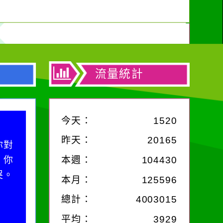
min AI Camera融入
教學運用」教師增能
研習實施計畫
流量統計
今天：
1520
昨天：
20165
中，
，特
本週：
104430
麗的
本月：
125596
總計：
4003015
平均：
3929