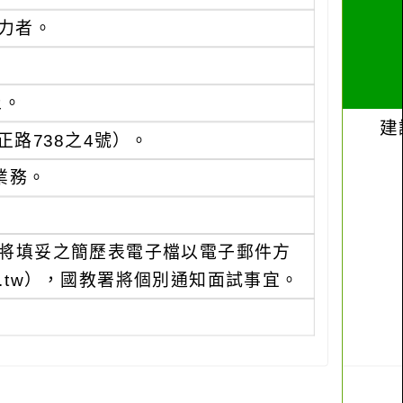
力者。
止。
路738之4號）。
業務。
前將填妥之簡歷表電子檔以電子郵件方
.gov.tw），國教署將個別通知面試事宜。