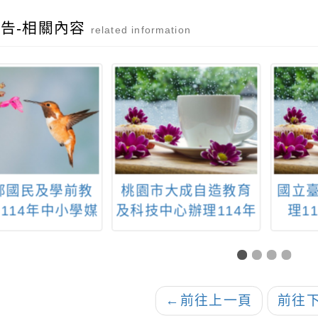
告-相關內容
related information
市大成自造教育
國立臺 北教育大學辦
轉知
中心辦理114年
理114年度「Cool
計辦理
月份教師研習
English 英閱王」比
教師
賽辦法
長學
域－
←
前往上一頁
前往