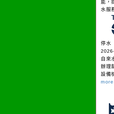
能，
水服
停水
2026
自來
辦理
設備
more.