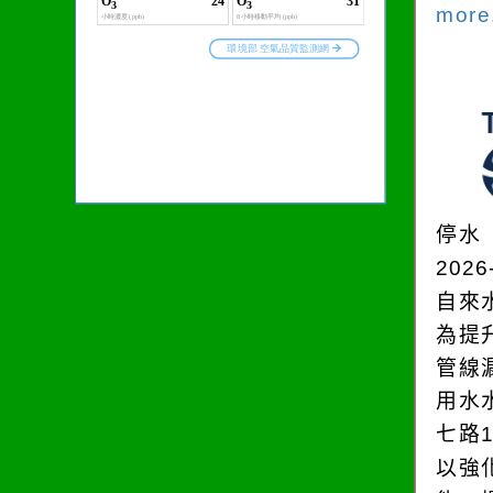
more.
停水
2026
自來
為提
管線
用水
七路
以強