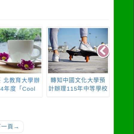
中國文化大學預
轉知 114學年桃園市
清華大
115年中等學校
立楊梅高中「國教署
中小
在職進修第二專
補助精進高級中等學
分班綜合活動領
校課程與教學計畫－
台中家政自費班
技職教育中心技術教
學組－數位科技融入
下一頁
→
教學運用-AMB82-