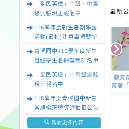
「全民英檢」中級、中高
最新公
級測驗現正報名中
115學年度新生暑期學藝
活動(暑輔)注意事項暨新
生暑輔名單
青溪國中115學年度新生
班級學生名冊暨導師名單
「全民英檢」中高級測驗
114年度中小學
教育部國民及學前教
桃園
現正報名中
專業學習社群召
育署「114年中小學媒
及科技
（講師）增能培
體素養教育教師研習
1
115學年度青溪國中新生
訓課程
計畫」1份
常態編班暨導師抽籤公告
觀看更多內容