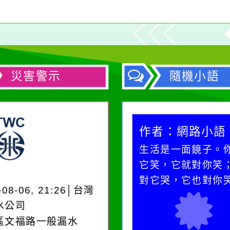
災害警示
隨機小語
作者：網路小語
作者：網路小語
生活是一面鏡子。你對
在實現理想的路途
它笑，它就對你笑；你
必須排除一切干擾
對它哭，它也對你哭。
別是要看清那些美
-08-06, 21:26│台灣
誘惑。
水公司
區文福路一般漏水