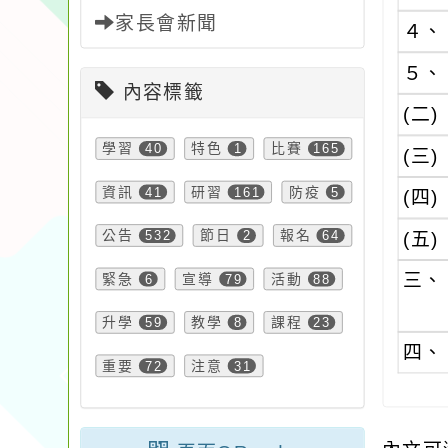
家長會新聞
４、
５、
內容標籤
(二)
學習
40
特色
1
比賽
165
(三)
資訊
41
研習
161
防疫
5
(四)
公告
532
節日
2
報名
64
(五)
三、
緊急
6
宣導
79
活動
88
升學
59
教學
8
課程
23
四、
重要
72
注意
31