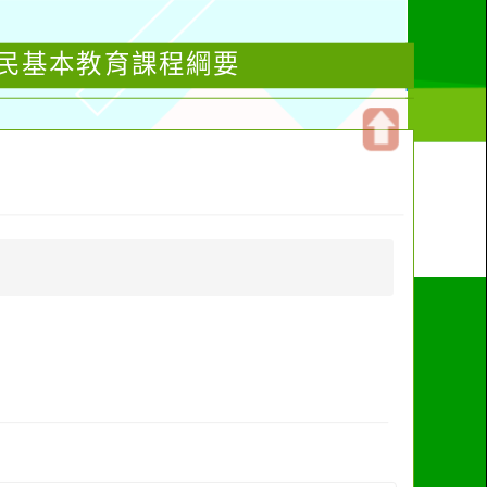
國民基本教育課程綱要
開
啟
上
方
區
塊