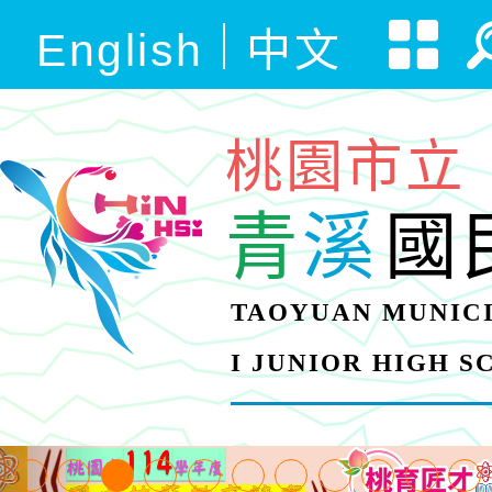
English
中文
桃園市立
青
溪
國
TAOYUAN MUNICI
I JUNIOR HIGH 