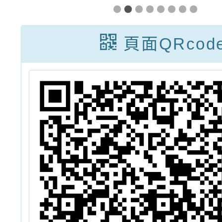
認
三屆吳鄭秀玉女
1
士黑潮獎助金」
頁面QRcod
躍
徵件辦法