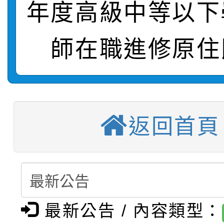
【甄選結果(第2招)】公
學年度第1學期第7次代
報，惠請貴機關(學校)
年度高級中等以下
轉知：本市公務人員協會
學年度第1學期第9次代
結果(第10招)
宣導。
師在職進修原住
函轉運動部全民運動署辦
9月16日本府B2大禮堂
結果(第2招)
【甄選結果(第11招)】
推動社區運動俱樂部營
1次會員大會暨第7屆會
【甄選結果(第3招)】公
學年度第1學期第7次代
計畫」1 份，請踴躍報
返回首頁
桃園市家庭教育中心「
學年度第1學期第9次代
結果(第11招)
權責核予出席人員公(差
「校園短影音徵選活動
程資訊」、「暑期親子
結果(第3招)
115學年度新生訓練注
員」簡章及活動海報，
「祖孫樂淘桃」、「愛
最新公告 / 內容類型：