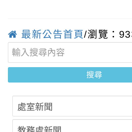
115學年度新生補報到
踴躍報名參加
絕-親子共學同樂會」
【甄選結果(第10招)】
結果
站幸福系列講座及成長
【甄選結果(第2招)】公
學年度第1學期第7次代
最新公告首頁
/瀏覽：93
報，惠請貴機關(學校)
轉知：本市公務人員協會
學年度第1學期第9次代
結果(第10招)
宣導。
函轉運動部全民運動署辦
9月16日本府B2大禮堂
結果(第2招)
搜尋
推動社區運動俱樂部營
1次會員大會暨第7屆會
計畫」1 份，請踴躍報
權責核予出席人員公(差