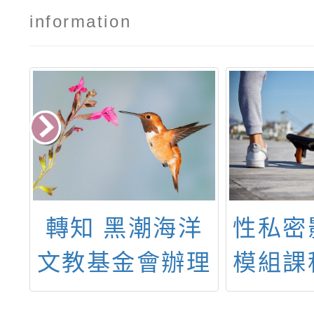
information
度
轉知 黑潮海洋
性私密
學
文教基金會辦理
模組課
師
之「2025第十
職教