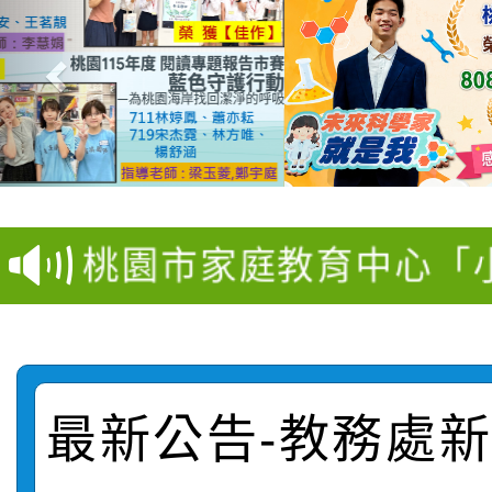
【甄選結果(第11招)】
【甄選結果(第3招)】公
學年度第1學期第7次代
桃園市家庭教育中心「
學年度第1學期第9次代
結果(第11招)
「校園短影音徵選活動
程資訊」、「暑期親子
結果(第3招)
115學年度新生訓練注
員」簡章及活動海報，
「祖孫樂淘桃」、「愛
最新公告-教務處新聞
115學年度新生補報到
踴躍報名參加
絕-親子共學同樂會」