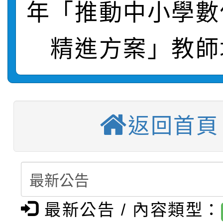
【甄選結果(第10招)】
結果
站幸福系列講座及成長
年「推動中小學數
【甄選結果(第2招)】公
學年度第1學期第7次代
報，惠請貴機關(學校)
精進方案」教師
轉知：本市公務人員協會
學年度第1學期第9次代
結果(第10招)
宣導。
函轉運動部全民運動署辦
9月16日本府B2大禮堂
結果(第2招)
【甄選結果(第11招)】
推動社區運動俱樂部營
1次會員大會暨第7屆會
返回首頁
【甄選結果(第3招)】公
學年度第1學期第7次代
計畫」1 份，請踴躍報
桃園市家庭教育中心「
學年度第1學期第9次代
結果(第11招)
權責核予出席人員公(差
「校園短影音徵選活動
程資訊」、「暑期親子
結果(第3招)
最新公告 / 內容類型：
115學年度新生訓練注
員」簡章及活動海報，
「祖孫樂淘桃」、「愛