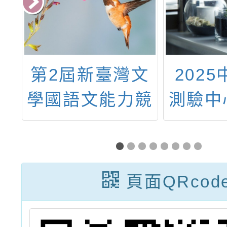
文
2025中文能力
114
競
測驗中心夏季全
技與人
國大會考
用創新
術研
頁面QRcod