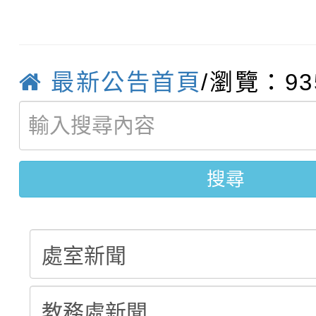
115學年度新生補報到
踴躍報名參加
絕-親子共學同樂會」
【甄選結果(第10招)】
結果
站幸福系列講座及成長
最新公告首頁
/瀏覽：93
【甄選結果(第2招)】公
學年度第1學期第7次代
報，惠請貴機關(學校)
轉知：本市公務人員協會
學年度第1學期第9次代
結果(第10招)
宣導。
搜尋
函轉運動部全民運動署辦
9月16日本府B2大禮堂
結果(第2招)
推動社區運動俱樂部營
1次會員大會暨第7屆會
計畫」1 份，請踴躍報
權責核予出席人員公(差