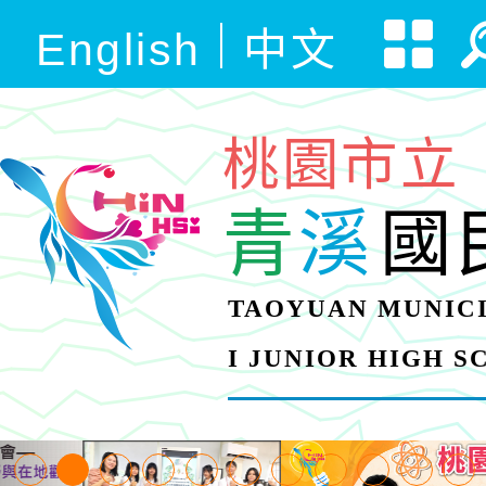
English
中文
桃園市立
青
溪
國
TAOYUAN MUNICI
I JUNIOR HIGH 