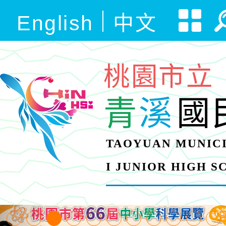
English
中文
桃園市立
青
溪
國
TAOYUAN MUNICI
I JUNIOR HIGH 