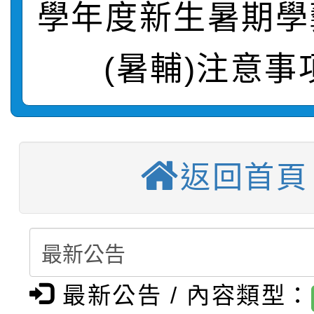
學年度新生暑期學
轉知：桃園市115學年
學年度第1學期第7次代
結果(第4招)
(暑輔)注意事
轉知：「桃園市115學
賽及師生本土語及新住
結果(第12招)
轉知：「115年金融知
比賽實施要點」
賽實施要點
衛生福利部疾病管制署訂
動辦法」
返回首頁
推廣本市公共運輸服務
月3日至9月21日辦理
【選舉公告】本校115
屬員工、師生及家長 
用，防疫一體齊行動」
【甄選結果(第13招)】
評審委員會」及「教師
「我的減碳存摺2.0」
動
最新公告 / 內容類型：
【甄選結果(第5招)】公
學年度第1學期第7次代
員會」之票選委員選舉