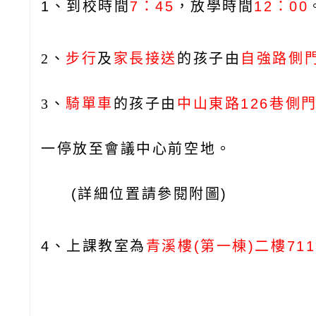
1、到校時間
7：45
，放學時間
12：00
2、
步行
及
家長接送
的孩子
由
自強路側
3、
騎單車
的孩子由
中山東路
126
巷側
一停放至
會議中心前空地。
(詳細位置請參閱附圖)
4、上課教室為
青溪樓(第一棟)二樓71