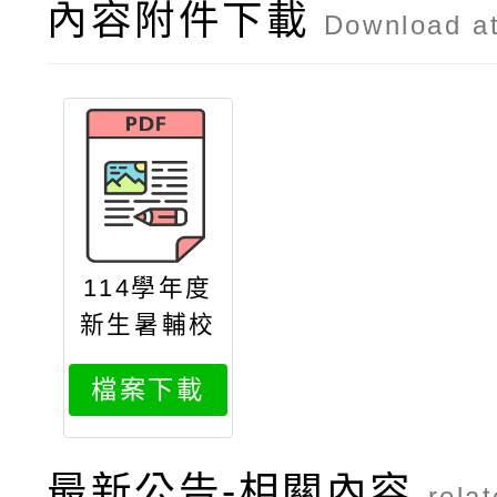
內容附件下載
Download a
114學年度
新生暑輔校
園進出及上
檔案下載
課教室位置
圖
最新公告-相關內容
rela