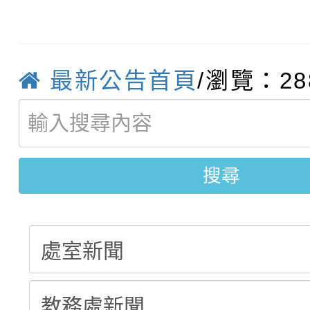
【甄選結果(第4招)】公
學年度第1學期第9次代
結果(第13招)
【甄選結果(第12招)】
學年度第1學期第9次代
結果(第5招)
最新公告首頁
/瀏覽：28
轉知：桃園市115學年
學年度第1學期第7次代
結果(第4招)
轉知：「桃園市115學
賽及師生本土語及新住
結果(第12招)
轉知：「115年金融知
比賽實施要點」
搜尋
賽實施要點
動辦法」