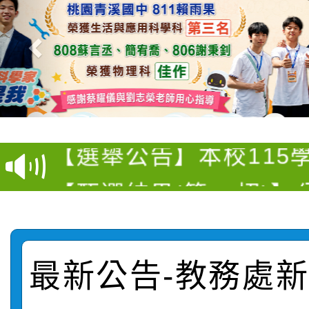
衛生福利部疾病管制署訂
推廣本市公共運輸服務
月3日至9月21日辦理
【選舉公告】本校115
屬員工、師生及家長 
用，防疫一體齊行動」
【甄選結果(第13招)】
評審委員會」及「教師
「我的減碳存摺2.0」
動
【甄選結果(第5招)】公
學年度第1學期第7次代
員會」之票選委員選舉
【甄選結果(第4招)】公
學年度第1學期第9次代
結果(第13招)
最新公告-教務處新聞
【甄選結果(第12招)】
學年度第1學期第9次代
結果(第5招)