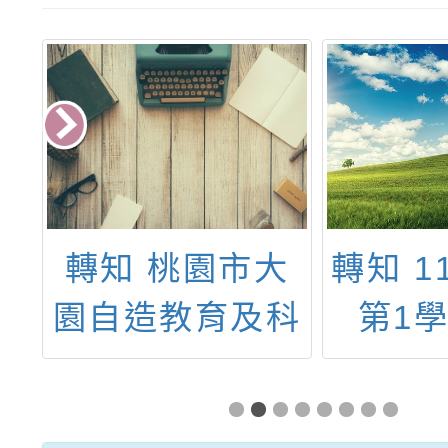
1
轉知 桃園市大
轉知 1
字
園自造教育及科
第1
施
技中心114年10
「識字
島
月份教師增能研
開放施