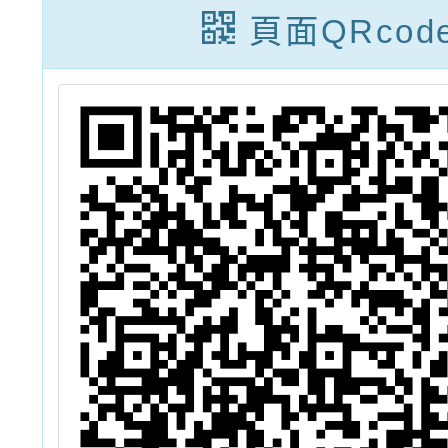
宜
習
習島嶼
頁面QRcod