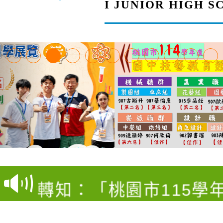
I JUNIOR HIGH 
【甄選結果(第4招)】公
【甄選結果(第12招)】
學年度第1學期第9次代
轉知：桃園市115學年
學年度第1學期第7次代
結果(第4招)
轉知：「桃園市115學
賽及師生本土語及新住
結果(第12招)
轉知：「115年金融知
比賽實施要點」
賽實施要點