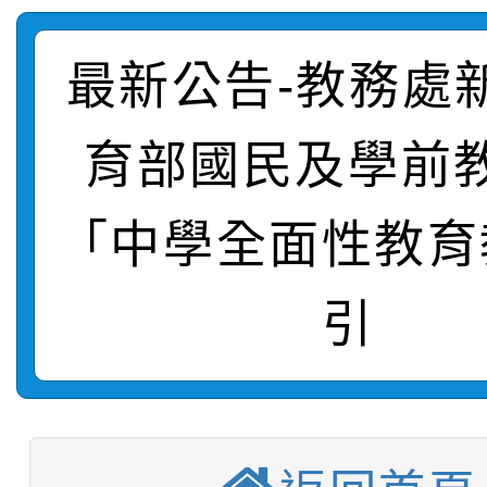
轉知臺中市政府政風處
動辦法」
最新公告-教務處
轉知：「115學年度全
城市手牽手，綠能透明
轉知：桃園市115年度
劇比賽實施要點」及修
畫影片一案
育部國民及學前
【甄選結果(第11招)】
敬師藝文競賽』實施計
表
「中學全面性教育
【甄選結果(第3招)】公
學年度第1學期第7次代
引
【甄選結果(第4招)】公
學年度第1學期第9次代
結果(第11招)
【甄選結果(第12招)】
學年度第1學期第9次代
結果(第3招)
轉知：桃園市115學年
學年度第1學期第7次代
結果(第4招)