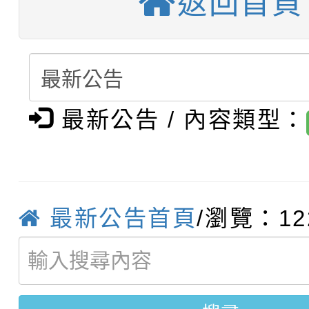
返回首頁
轉知：「桃園市115學
賽及師生本土語及新住
結果(第12招)
轉知：「115年金融知
比賽實施要點」
賽實施要點
轉知臺中市政府政風處
動辦法」
最新公告 / 內容類型：
轉知：「115學年度全
城市手牽手，綠能透明
轉知：桃園市115年度
劇比賽實施要點」及修
畫影片一案
【甄選結果(第11招)】
敬師藝文競賽』實施計
表
最新公告首頁
/瀏覽：12
【甄選結果(第3招)】公
學年度第1學期第7次代
學年度第1學期第9次代
結果(第11招)