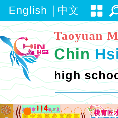
English
中文
Taoyuan M
Chin
Hs
high scho