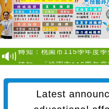
【甄選結果(第4招)】公告
度第1學期第9次代理教師甄
【甄選結果(第12招)】公告
招)
度第1學期第7次代理教師甄
轉知：桃園市115學年度
招)
師生本土語及新住民語歌
轉知：「桃園市115學年
實施要點」
轉知：「115年金融知識
法」
轉知臺中市政府政風處製
Latest announ
牽手，綠能透明齊步走」
轉知：「115學年度全國