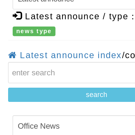
法」
轉知臺中市政府政風處製
Latest announce / type
牽手，綠能透明齊步走」
轉知：「115學年度全國
news type
賽實施要點」及修正內容
轉知：桃園市115年度『品
藝文競賽』實施計畫
【甄選結果(第11招)】公告
Latest announce index
/c
度第1學期第7次代理教師甄
【甄選結果(第3招)】公告
招)
度第1學期第9次代理教師甄
search
招)