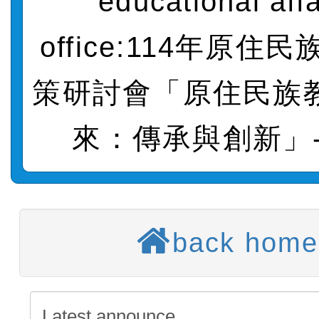
educational affa
賽實施要點」及修正內容
轉知：桃園市115年度『品
office:114年原住
藝文競賽』實施計畫
【甄選結果(第11招)】公告
策研討會「原住民族
度第1學期第7次代理教師甄
【甄選結果(第3招)】公告
招)
度第1學期第9次代理教師甄
來：傳承與創新」-t
【甄選結果(第4招)】公告
招)
度第1學期第9次代理教師甄
【甄選結果(第12招)】公告
招)
度第1學期第7次代理教師甄
轉知：桃園市115學年度
back home
招)
師生本土語及新住民語歌
轉知：「桃園市115學年
實施要點」
轉知：「115年金融知識