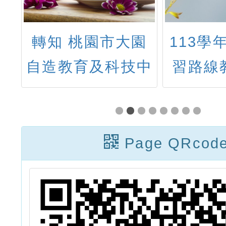
智
轉知 桃園市大園
113學
法
自造教育及科技中
習路線
班
心114年9月份教
「復興
師增能研習
家森林
Page QRcod