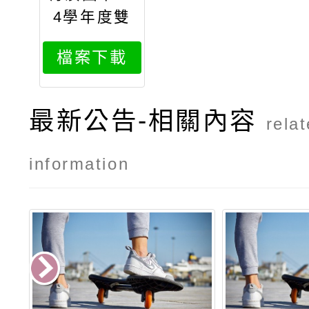
4學年度雙
語科普社錄
檔案下載
取學生名單
最新公告-相關內容
rela
information