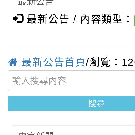
轉知：「桃園市115學
賽及師生本土語及新住
結果(第12招)
最新公告 / 內容類型：
轉知：「115年金融知
比賽實施要點」
賽實施要點
轉知臺中市政府政風處
動辦法」
轉知：「115學年度全
城市手牽手，綠能透明
最新公告首頁
/瀏覽：12
轉知：桃園市115年度
劇比賽實施要點」及修
畫影片一案
【甄選結果(第11招)】
敬師藝文競賽』實施計
表
搜尋
【甄選結果(第3招)】公
學年度第1學期第7次代
學年度第1學期第9次代
結果(第11招)