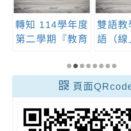
緻
轉知 114學年度
雙語教
課
第二學期『教育
語（線
語
桌遊及數位遊戲
Clas
發展社群』辦理
Engl
諮
教師增能研習系
Bil
頁面QRcod
-
列工作坊，詳細
Cla
、
場次資訊如附件
、