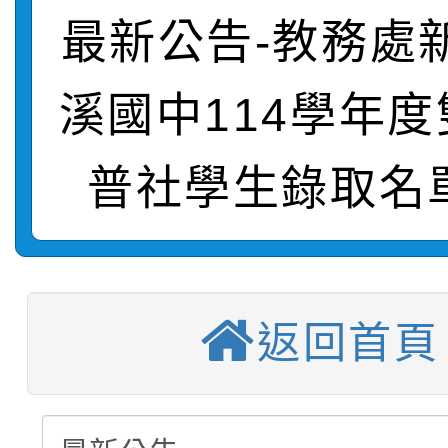
轉知臺中市政府政風處
動辦法」
最新公告-教務處
轉知：「115學年度全
城市手牽手，綠能透明
溪國中114學年
轉知：桃園市115年度
劇比賽實施要點」及修
畫影片一案
普社學生錄取名
【甄選結果(第11招)】
敬師藝文競賽』實施計
表
【甄選結果(第3招)】公
學年度第1學期第7次代
【甄選結果(第4招)】公
學年度第1學期第9次代
結果(第11招)
返回首頁
【甄選結果(第12招)】
學年度第1學期第9次代
結果(第3招)
轉知：桃園市115學年
學年度第1學期第7次代
結果(第4招)