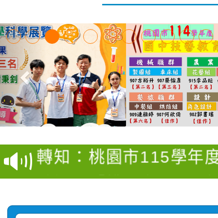
【甄選結果(第4招)】公
【甄選結果(第12招)】
學年度第1學期第9次代
轉知：桃園市115學年
學年度第1學期第7次代
結果(第4招)
轉知：「桃園市115學
賽及師生本土語及新住
結果(第12招)
轉知：「115年金融知
比賽實施要點」
賽實施要點