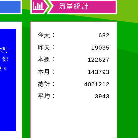
流量統計
今天：
682
昨天：
19035
你對
；你
本週：
122627
哭。
本月：
143793
總計：
4021212
平均：
3943