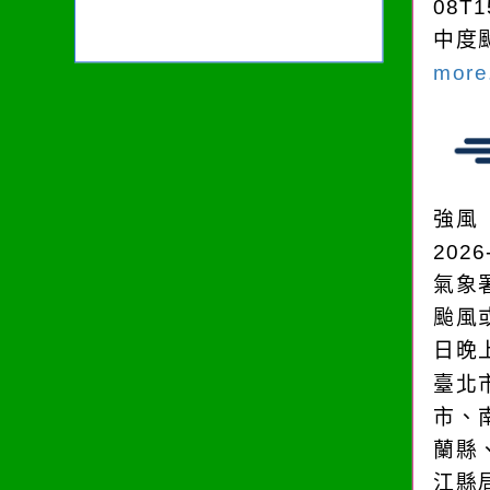
08T1
中度颱
more.
強風
2026
氣象
颱風
日晚
臺北
市、
蘭縣
江縣