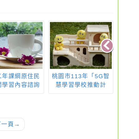
二年課綱原住民
桃園市113年「5G智
大溪
關學習內容諮詢
慧學習學校推動計
「桃
講座」實施計畫
畫」及「5G新科技學
國民
動海報各1份
習示範學校計畫」遊
增能
戲式學習與數位素養
工作坊
下一頁
→