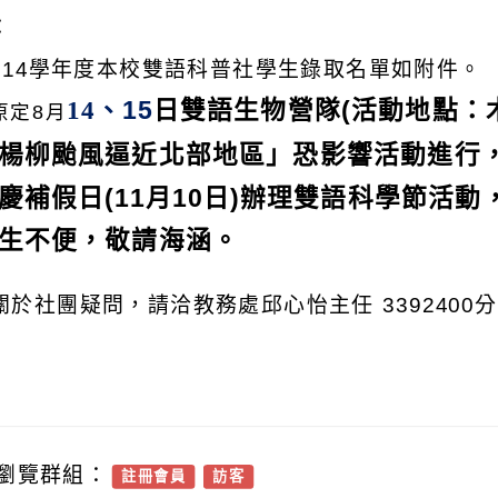
：
114學年度本校雙語科普社學生錄取名單如附件。
、15
日雙語生物營隊(活動地點：
14
原定8月
楊柳颱風逼近北部地區」恐影響活動進行
慶補假日(11月10日)辦理雙語科學節活
生不便，敬請海涵。
關於社團疑問，請洽教務處邱心怡主任 3392400分
瀏覽群組：
註冊會員
訪客