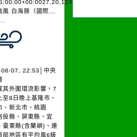
5:00:00+00:0027.20,124.204050950280
風 白海豚（國際...
..
-08-07, 22:53│中央
署
或其外圍環流影響，7
上至8日晚上基隆市、
市、新北市、桃園
南投縣、屏東縣、宜
、臺東縣(含蘭嶼)、連
局部地區有平均風6級