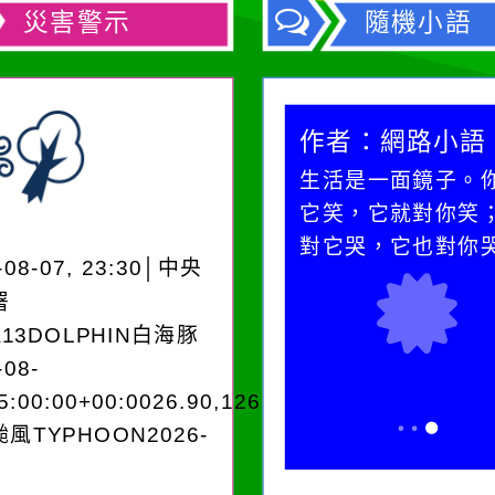
災害警示
隨機小語
作者：網路小語
作者：網路小語
在實現理想的路途中，
生活是一面鏡子。
必須排除一切干擾，特
它笑，它就對你笑
別是要看清那些美麗的
對它哭，它也對你
-08-07, 23:30│中央
誘惑。
署
A13DOLPHIN白海豚
-08-
5:00:00+00:0026.90,126.604050950280
風TYPHOON2026-