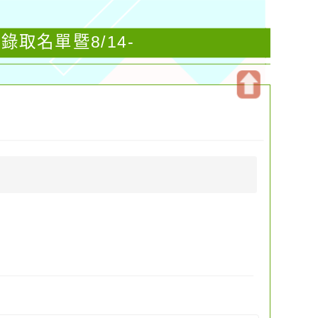
取名單暨8/14-
開
啟
上
方
區
塊