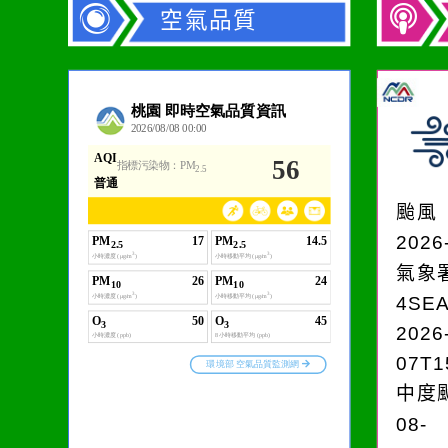
空氣品質
作者：網路小語
一杯清水因滴入一滴污
水而變污濁，一杯污水
颱風
卻不會因一滴清水的存
2026
在而變清澈。
氣象
4SE
2026
07T1
中度颱
08-