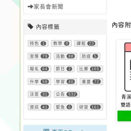
家長會新聞
內容
內容標籤
特色
1
教學
8
課程
23
宣導
79
活動
88
防疫
5
報名
64
節日
2
比賽
165
升學
59
學習
40
重要
72
注意
31
公告
532
青溪
雙語
資訊
41
緊急
6
研習
161