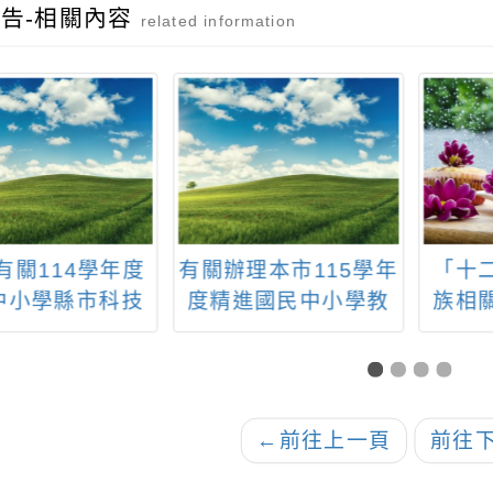
告-相關內容
related information
有關114學年度
有關辦理本市115學年
「十
中小學縣市科技
度精進國民中小學教
族相
推動輔導中心辦
師教學專業與課程品
宣導
數位日記、合作
質整體推動計畫─國中
及活
、情緒教育：
小學校長及教師專業
s議題導入教案分
學習社群實施計畫一
←
前往上一頁
前往
享」
案