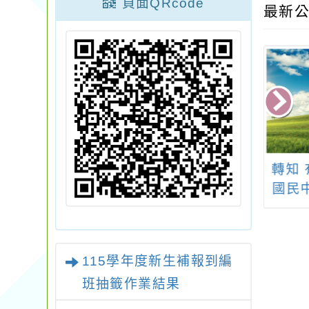
頁面QRcode
最新公
 國立臺灣師範大
桃園市113年度推動科
轉知 
學教育中心辦理
學教育實施計畫教師
國民
四期數學活動師
增能研習
教育
研習工作坊－高
理「
雄場」資料
學習
115學年度新生補報到編
SDG
班抽籤作業結果