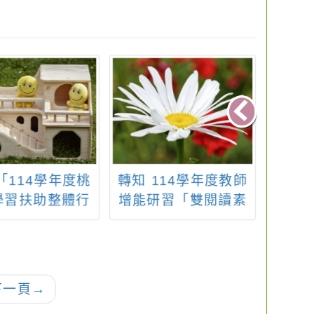
「114學年度桃
轉知 114學年度教師
113
學習扶助整體行
增能研習「雙閱讀素
動計畫子計畫十
養」，鼓勵教師報名
科技化評量系統
參加
研習」，請教師
躍報名參加
下一頁
→