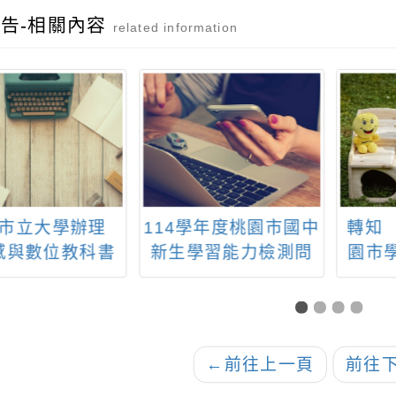
告-相關內容
related information
市立大學辦理
114學年度桃園市國中
轉知 
感與數位教科書
新生學習能力檢測問
園市
計畫」規劃美感
卷線上填答
政推
培育及教育設計
三：
研習案
增能
踴
←
前往上一頁
前往