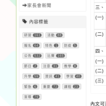
家長會新聞
三、
(一)
內容標籤
(二)
研習
161
活動
88
報名
64
特色
1
防疫
5
四、
公告
532
比賽
165
(一)
節日
2
注意
31
教學
8
(二)
升學
59
資訊
41
學習
40
(三)
緊急
6
重要
72
課程
23
宣導
79
內文可