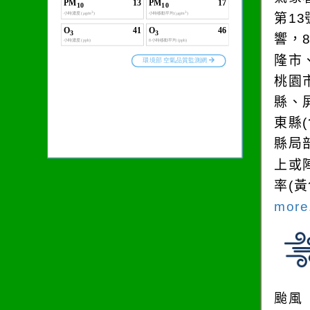
第1
響，
隆市
桃園
縣、
東縣
縣局
上或
率(
more.
颱風