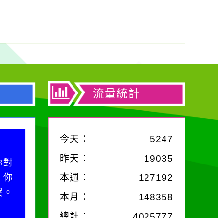
流量統計
今天：
5247
昨天：
19035
你對
；你
本週：
127192
哭。
本月：
148358
總計：
4025777