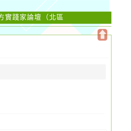
次方實踐家論壇（北區
開
啟
上
方
區
塊