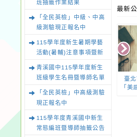
班抽籤作業結果
最新公
「全民英檢」中級、中高
級測驗現正報名中
115學年度新生暑期學藝
活動(暑輔)注意事項暨新
生暑輔名單
青溪國中115學年度新生
班級學生名冊暨導師名單
辦理桃園觀光工
113學年度國中小科技
臺北
跨域見學觀摩
教育及資訊教育微課
「美
「全民英檢」中高級測驗
程研習-用科技教科技
研究
現正報名中
課程分享工作坊
人才
115學年度青溪國中新生
常態編班暨導師抽籤公告