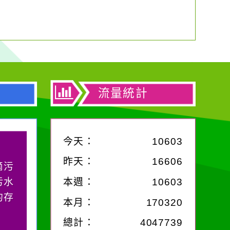
流量統計
今天：
10603
昨天：
16606
滴污
污水
本週：
10603
的存
本月：
170320
總計：
4047739