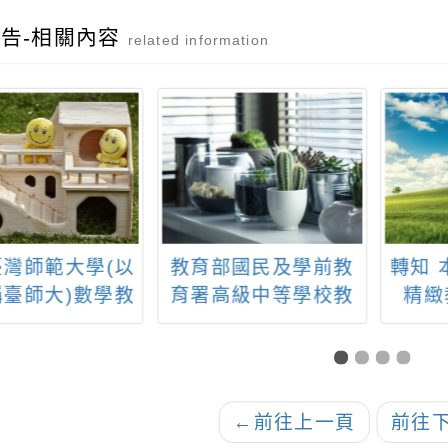
會暨研習活動
享會暨研習活動ppt
告-相關內容
related information
師範大學(以
教育部國民及學前教
轉知 本
師大)數學教
育署高級中等學校教
精緻教
理「第五期
師本土語文認證培訓
「百年輪
師培訓研習
實施計畫─113年臺灣
跡」桃園
－臺中場」
台語認證加強班（11
解密教師
月）
案，敬邀
←
前往上一頁
前往
惠予公