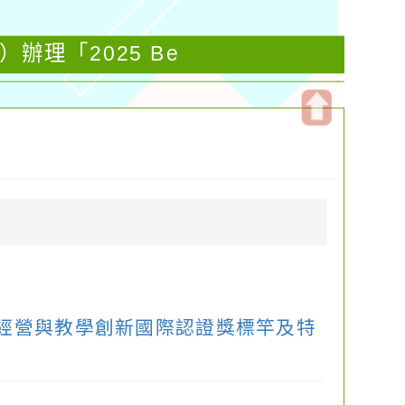
理「2025 Be
開
啟
上
方
區
塊
國學校經營與教學創新國際認證獎標竿及特