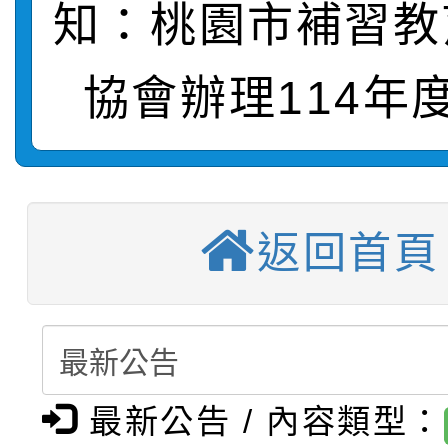
知：桃園市補習教
轉知：桃園市115年度
劇比賽實施要點」及修
畫影片一案
協會辦理114年
【甄選結果(第11招)】
敬師藝文競賽』實施計
表
【甄選結果(第3招)】公
學年度第1學期第7次代
【甄選結果(第4招)】公
學年度第1學期第9次代
結果(第11招)
返回首頁
【甄選結果(第12招)】
學年度第1學期第9次代
結果(第3招)
轉知：桃園市115學年
學年度第1學期第7次代
結果(第4招)
轉知：「桃園市115學
賽及師生本土語及新住
結果(第12招)
最新公告 / 內容類型：
轉知：「115年金融知
比賽實施要點」
賽實施要點