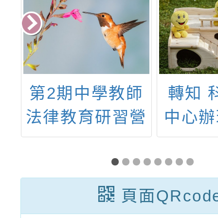
師
轉知 科學教育
轉知 
營
中心辦理「114
教育大
學
學年度地球科學
育中心
教師【墾丁】增
課
能精進研習工作
頁面QRcod
坊」