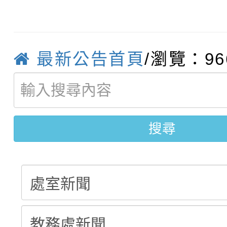
轉知臺中市政府政風處
動辦法」
轉知：「115學年度全
城市手牽手，綠能透明
最新公告首頁
/瀏覽：96
轉知：桃園市115年度
劇比賽實施要點」及修
畫影片一案
【甄選結果(第11招)】
敬師藝文競賽』實施計
表
搜尋
【甄選結果(第3招)】公
學年度第1學期第7次代
學年度第1學期第9次代
結果(第11招)
結果(第3招)