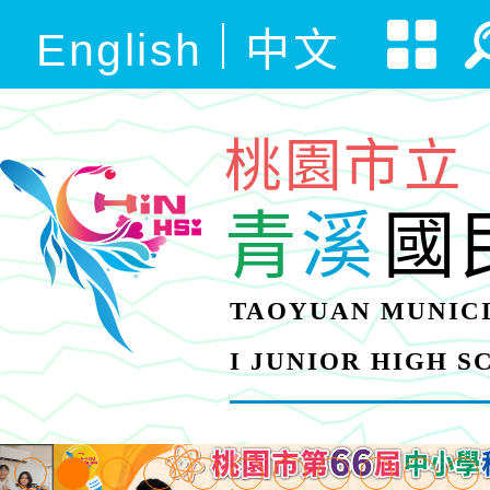
English
中文
桃園市立
青
溪
國
TAOYUAN MUNICI
I JUNIOR HIGH 