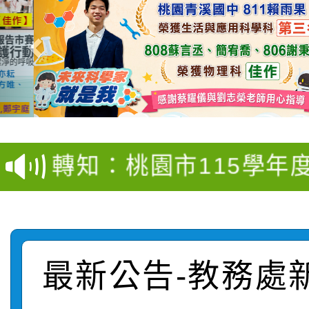
【甄選結果(第4招)】公
【甄選結果(第12招)】
學年度第1學期第9次代
轉知：桃園市115學年
學年度第1學期第7次代
結果(第4招)
轉知：「桃園市115學
賽及師生本土語及新住
結果(第12招)
轉知：「115年金融知
比賽實施要點」
賽實施要點
轉知臺中市政府政風處
動辦法」
最新公告-教務處
轉知：「115學年度全
城市手牽手，綠能透明