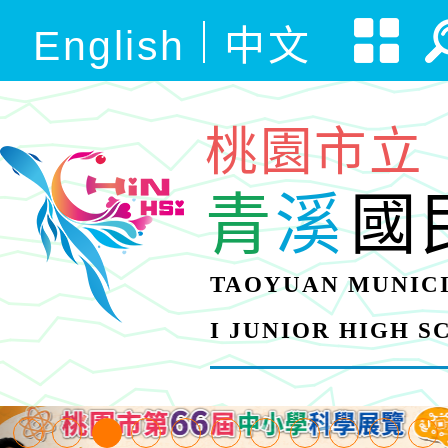
English
中文
桃園市立
青
溪
國
TAOYUAN MUNICI
I JUNIOR HIGH 