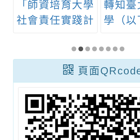
研
「師資培育大學
轉知臺
育
社會責任實踐計
學（以
作
畫-教育的跨域
市大
要
創造力：豐碩大
「202
充
學與中小學、幼
Educat
頁面QRcod
教、特教及師資
全國學
生協作之專業資
教學創
本(師培USR計
證獎標
畫)
方優良