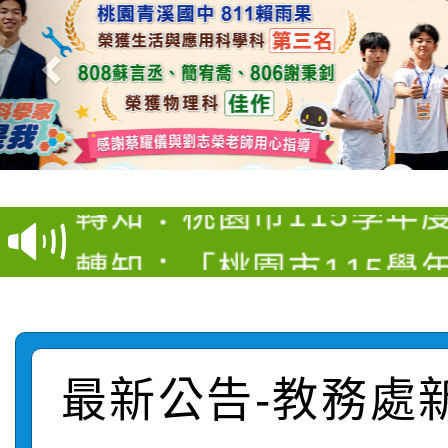
【甄選結果(第4招)】公
【甄選結果(第12招)】
學年度第1學期第9次代
轉知：桃園市115學年
學年度第1學期第7次代
結果(第4招)
轉知：「桃園市115學
賽及師生本土語及新住
結果(第12招)
轉知：「115年金融知
比賽實施要點」
賽實施要點
轉知臺中市政府政風處
動辦法」
最新公告-教務處
轉知：「115學年度全
城市手牽手，綠能透明