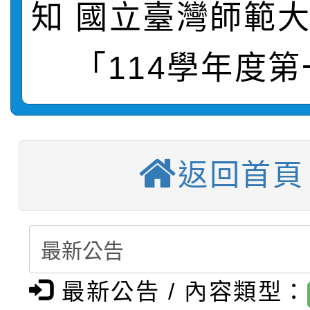
知 國立臺灣師範
轉知：桃園市115年度
劇比賽實施要點」及修
畫影片一案
【甄選結果(第11招)】
敬師藝文競賽』實施計
表
「114學年度第
【甄選結果(第3招)】公
學年度第1學期第7次代
【甄選結果(第4招)】公
學年度第1學期第9次代
結果(第11招)
返回首頁
【甄選結果(第12招)】
學年度第1學期第9次代
結果(第3招)
轉知：桃園市115學年
學年度第1學期第7次代
結果(第4招)
轉知：「桃園市115學
賽及師生本土語及新住
結果(第12招)
轉知：「115年金融知
比賽實施要點」
賽實施要點
最新公告 / 內容類型：