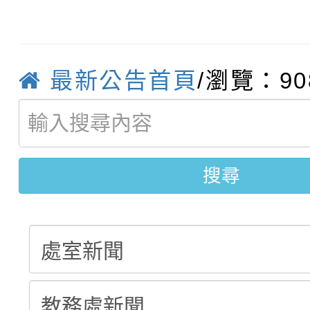
轉知臺中市政府政風處
動辦法」
轉知：「115學年度全
城市手牽手，綠能透明
最新公告首頁
/瀏覽：90
轉知：桃園市115年度
劇比賽實施要點」及修
畫影片一案
【甄選結果(第11招)】
敬師藝文競賽』實施計
表
【甄選結果(第3招)】公
學年度第1學期第7次代
搜尋
學年度第1學期第9次代
結果(第11招)
結果(第3招)