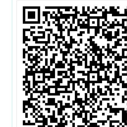
育計畫―南海
教師海
『劇』場-傳統
修及跨
戲曲藝起來」教
畫─1
師增能研習
籍領域
師海外