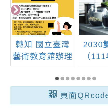
子
轉知 國立臺灣
203
年
藝術教育館辦理
（111
公
114年度「藝起
年）─
下
來尋美―教育部
籍領域
1
推動國民中小學
師雙語
頁面QRcod
辦理美感體驗教
─選送