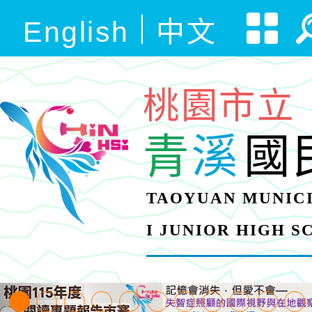
English
中文
桃園市立
青
溪
國
TAOYUAN MUNICI
I JUNIOR HIGH 