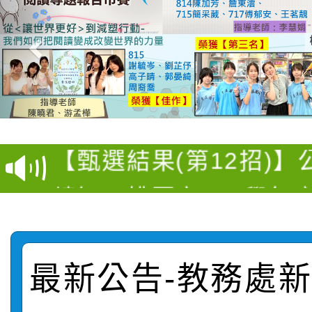
【甄選結果(第4招)】公
【甄選結果(第12招)】
學年度第1學期第9次代
轉知：桃園市115學年
學年度第1學期第7次代
結果(第4招)
轉知：「桃園市115學
賽及師生本土語及新住
結果(第12招)
轉知：「115年金融知
比賽實施要點」
賽實施要點
最新公告-教務處新聞
轉知臺中市政府政風處
動辦法」