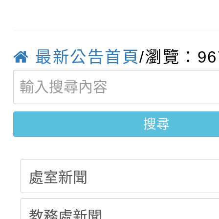
轉知：「115年金融知
比賽實施要點」
賽實施要點
轉知臺中市政府政風處
動辦法」
最新公告首頁
/瀏覽：96
轉知：「115學年度全
城市手牽手，綠能透明
轉知：桃園市115年度
劇比賽實施要點」及修
畫影片一案
搜尋
【甄選結果(第11招)】
敬師藝文競賽』實施計
表
【甄選結果(第3招)】公
學年度第1學期第7次代
學年度第1學期第9次代
結果(第11招)
結果(第3招)