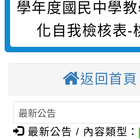
學年度國民中學教
轉知：「115學年度全
城市手牽手，綠能透明
化自我檢核表-
轉知：桃園市115年度
劇比賽實施要點」及修
畫影片一案
【甄選結果(第11招)】
敬師藝文競賽』實施計
表
【甄選結果(第3招)】公
學年度第1學期第7次代
返回首頁
【甄選結果(第4招)】公
學年度第1學期第9次代
結果(第11招)
【甄選結果(第12招)】
學年度第1學期第9次代
結果(第3招)
轉知：桃園市115學年
學年度第1學期第7次代
結果(第4招)
最新公告 / 內容類型：
轉知：「桃園市115學
賽及師生本土語及新住
結果(第12招)