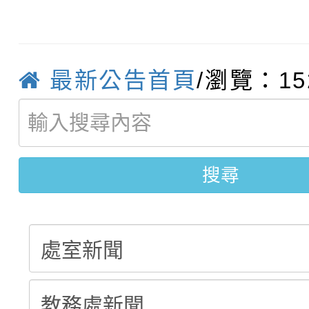
轉知臺中市政府政風處
動辦法」
轉知：「115學年度全
城市手牽手，綠能透明
最新公告首頁
/瀏覽：15
轉知：桃園市115年度
劇比賽實施要點」及修
畫影片一案
【甄選結果(第11招)】
敬師藝文競賽』實施計
表
【甄選結果(第3招)】公
學年度第1學期第7次代
搜尋
學年度第1學期第9次代
結果(第11招)
結果(第3招)