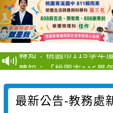
【甄選結果(第4招)】公
【甄選結果(第12招)】
學年度第1學期第9次代
轉知：桃園市115學年
學年度第1學期第7次代
結果(第4招)
轉知：「桃園市115學
賽及師生本土語及新住
結果(第12招)
轉知：「115年金融知
比賽實施要點」
賽實施要點
轉知臺中市政府政風處
動辦法」
最新公告-教務處
轉知：「115學年度全
城市手牽手，綠能透明