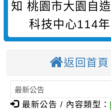
知 桃園市大園自
轉知：桃園市115年度
劇比賽實施要點」及修
畫影片一案
【甄選結果(第11招)】
敬師藝文競賽』實施計
科技中心114年
表
【甄選結果(第3招)】公
學年度第1學期第7次代
【甄選結果(第4招)】公
學年度第1學期第9次代
結果(第11招)
返回首頁
【甄選結果(第12招)】
學年度第1學期第9次代
結果(第3招)
轉知：桃園市115學年
學年度第1學期第7次代
結果(第4招)
轉知：「桃園市115學
賽及師生本土語及新住
結果(第12招)
轉知：「115年金融知
比賽實施要點」
賽實施要點
最新公告 / 內容類型：