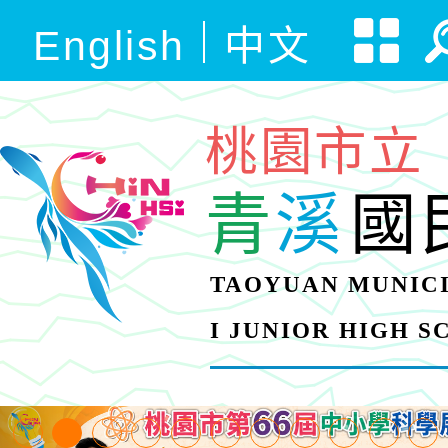
English
中文
桃園市立
青
溪
國
TAOYUAN MUNICI
I JUNIOR HIGH 