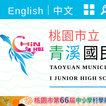
English
中文
桃園市立
青
溪
國
TAOYUAN MUNICI
I JUNIOR HIGH 