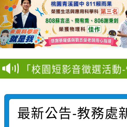
【甄選結果(第11招)】
【甄選結果(第3招)】公
學年度第1學期第7次代
桃園市家庭教育中心「
學年度第1學期第9次代
結果(第11招)
「校園短影音徵選活動
程資訊」、「暑期親子
結果(第3招)
115學年度新生訓練注
員」簡章及活動海報，
「祖孫樂淘桃」、「愛
115學年度新生補報到
踴躍報名參加
絕-親子共學同樂會」
最新公告-教務處
【甄選結果(第10招)】
結果
站幸福系列講座及成長