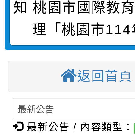
【甄選結果(第2招)】公
學年度第1學期第7次代
報，惠請貴機關(學校)
知 桃園市國際教
轉知：本市公務人員協會
學年度第1學期第9次代
結果(第10招)
宣導。
理「桃園市114
函轉運動部全民運動署辦
9月16日本府B2大禮堂
結果(第2招)
【甄選結果(第11招)】
推動社區運動俱樂部營
1次會員大會暨第7屆會
【甄選結果(第3招)】公
學年度第1學期第7次代
計畫」1 份，請踴躍報
返回首頁
桃園市家庭教育中心「
學年度第1學期第9次代
結果(第11招)
權責核予出席人員公(差
「校園短影音徵選活動
程資訊」、「暑期親子
結果(第3招)
115學年度新生訓練注
員」簡章及活動海報，
「祖孫樂淘桃」、「愛
最新公告 / 內容類型：
115學年度新生補報到
踴躍報名參加
絕-親子共學同樂會」