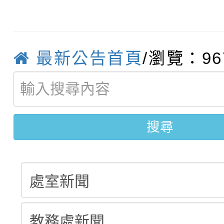
【甄選結果(第10招)】
結果
站幸福系列講座及成長
【甄選結果(第2招)】公
學年度第1學期第7次代
報，惠請貴機關(學校)
最新公告首頁
/瀏覽：96
轉知：本市公務人員協會
學年度第1學期第9次代
結果(第10招)
宣導。
函轉運動部全民運動署辦
9月16日本府B2大禮堂
結果(第2招)
搜尋
推動社區運動俱樂部營
1次會員大會暨第7屆會
計畫」1 份，請踴躍報
權責核予出席人員公(差