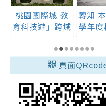
中
桃園國際城 教
轉知 本
長
育科技遊」跨域
學年度
研
選修課程
中小跨
證
種子教
桃入校
頁面QRcod
>募集