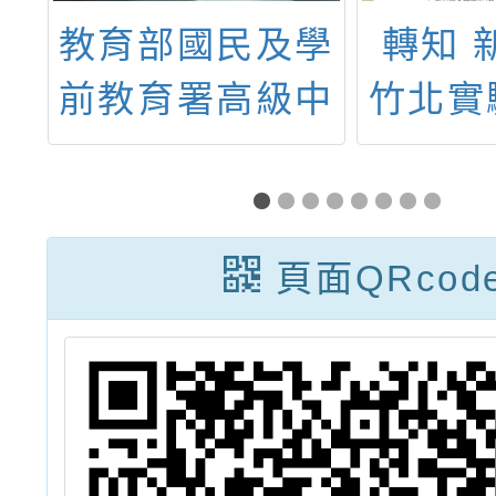
學
轉知 新竹縣立
114
中
竹北實驗高級中
向課室
土
等學校籌備處辦
建置
實
理「教師專題研
畫」素
梯
習-『實驗教育
量實作
頁面QRcod
證
課程領航與PBL
習
教學實務』