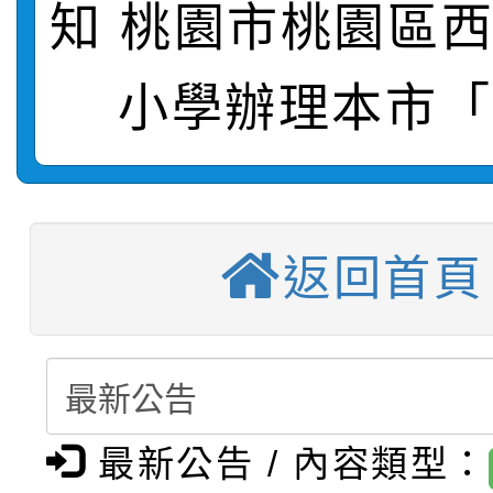
轉知：「115學年度全
城市手牽手，綠能透明
知 桃園市桃園區
轉知：桃園市115年度
劇比賽實施要點」及修
畫影片一案
小學辦理本市「1
【甄選結果(第11招)】
敬師藝文競賽』實施計
表
【甄選結果(第3招)】公
學年度第1學期第7次代
【甄選結果(第4招)】公
學年度第1學期第9次代
結果(第11招)
返回首頁
【甄選結果(第12招)】
學年度第1學期第9次代
結果(第3招)
轉知：桃園市115學年
學年度第1學期第7次代
結果(第4招)
轉知：「桃園市115學
賽及師生本土語及新住
結果(第12招)
最新公告 / 內容類型：
轉知：「115年金融知
比賽實施要點」
賽實施要點