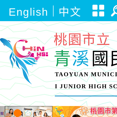
English
中文
桃園市立
青
溪
國
TAOYUAN MUNICI
I JUNIOR HIGH 