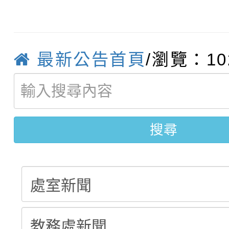
轉知臺中市政府政風處
動辦法」
轉知：「115學年度全
城市手牽手，綠能透明
最新公告首頁
/瀏覽：10
轉知：桃園市115年度
劇比賽實施要點」及修
畫影片一案
【甄選結果(第11招)】
敬師藝文競賽』實施計
表
搜尋
【甄選結果(第3招)】公
學年度第1學期第7次代
學年度第1學期第9次代
結果(第11招)
結果(第3招)