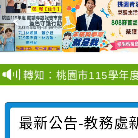
【甄選結果(第4招)】公
【甄選結果(第12招)】
學年度第1學期第9次代
轉知：桃園市115學年
學年度第1學期第7次代
結果(第4招)
轉知：「桃園市115學
賽及師生本土語及新住
結果(第12招)
轉知：「115年金融知
比賽實施要點」
賽實施要點
最新公告-教務處
轉知臺中市政府政風處
動辦法」