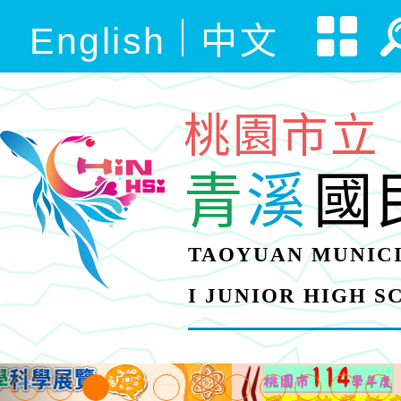
English
中文
桃園市立
青
溪
國
TAOYUAN MUNICI
I JUNIOR HIGH 