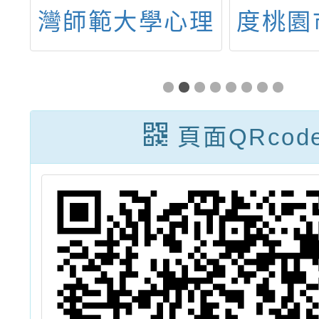
活
灣師範大學心理
度桃園
與教育測驗研究
助整體
發展中心辦理
計畫
115年素養導向
三：科
頁面QRcod
課室評量實踐推
系統
廣方案
習」，
躍報