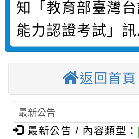
轉知：本市公務人員協會
學年度第1學期第9次代
結果(第10招)
知「教育部臺灣台
宣導。
函轉運動部全民運動署辦
9月16日本府B2大禮堂
結果(第2招)
能力認證考試」訊
桃園區第七屆教育盃羽
推動社區運動俱樂部營
1次會員大會暨第7屆會
【甄選結果(第3招)】公
計畫」1 份，請踴躍報
桃園市家庭教育中心「
學年度第1學期第9次代
權責核予出席人員公(差
返回首頁
「校園短影音徵選活動
程資訊」、「暑期親子
結果(第3招)
115學年度新生訓練注
員」簡章及活動海報，
「祖孫樂淘桃」、「愛
115學年度新生補報到
踴躍報名參加
絕-親子共學同樂會」
最新公告 / 內容類型：