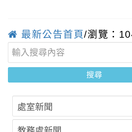
【甄選結果(第10招)】
結果
站幸福系列講座及成長
【甄選結果(第2招)】公
學年度第1學期第7次代
報，惠請貴機關(學校)
最新公告首頁
/瀏覽：10
轉知：本市公務人員協會
學年度第1學期第9次代
結果(第10招)
宣導。
函轉運動部全民運動署辦
9月16日本府B2大禮堂
結果(第2招)
桃園區第七屆教育盃羽
推動社區運動俱樂部營
1次會員大會暨第7屆會
搜尋
計畫」1 份，請踴躍報
權責核予出席人員公(差