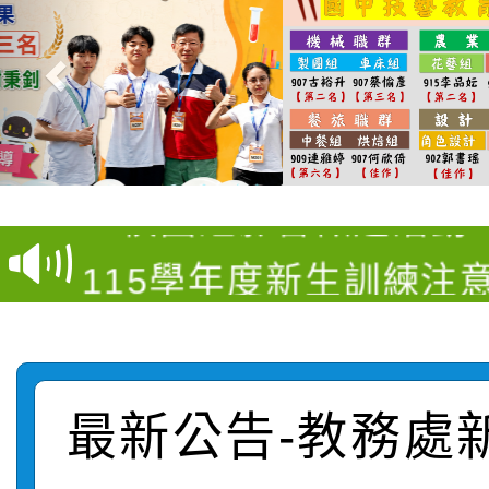
【甄選結果(第3招)】公
桃園市家庭教育中心「
學年度第1學期第9次代
「校園短影音徵選活動
程資訊」、「暑期親子
結果(第3招)
115學年度新生訓練注
員」簡章及活動海報，
「祖孫樂淘桃」、「愛
115學年度新生補報到
踴躍報名參加
絕-親子共學同樂會」
【甄選結果(第10招)】
結果
站幸福系列講座及成長
最新公告-教務處
【甄選結果(第2招)】公
學年度第1學期第7次代
報，惠請貴機關(學校)