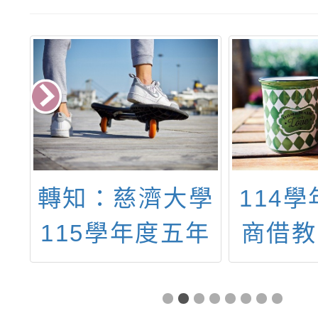
理
轉知：慈濟大學
114
中
115學年度五年
商借教
域
制護理科原住民
理師資
民
族學生單獨招生