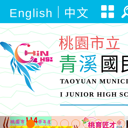
English
中文
桃園市立
青
溪
國
TAOYUAN MUNICI
I JUNIOR HIGH 