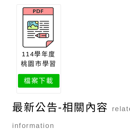
114學年度
桃園市學習
扶助整體行
檔案下載
政推動計畫
子計畫十三
科技化評量
最新公告-相關內容
rela
系統增能研
習
information