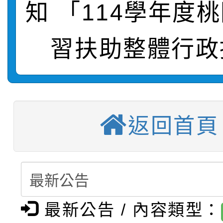
知 「114學年度
轉知：桃園市115年度
劇比賽實施要點」及修
畫影片一案
習扶助整體行政
【甄選結果(第11招)】
敬師藝文競賽』實施計
表
【甄選結果(第3招)】公
學年度第1學期第7次代
【甄選結果(第4招)】公
學年度第1學期第9次代
結果(第11招)
返回首頁
【甄選結果(第12招)】
學年度第1學期第9次代
結果(第3招)
轉知：桃園市115學年
學年度第1學期第7次代
結果(第4招)
轉知：「桃園市115學
賽及師生本土語及新住
結果(第12招)
最新公告 / 內容類型：
轉知：「115年金融知
比賽實施要點」
賽實施要點