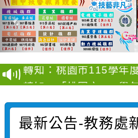
【甄選結果(第4招)】公
【甄選結果(第12招)】
學年度第1學期第9次代
轉知：桃園市115學年
學年度第1學期第7次代
結果(第4招)
轉知：「桃園市115學
賽及師生本土語及新住
結果(第12招)
轉知：「115年金融知
比賽實施要點」
賽實施要點
轉知臺中市政府政風處
動辦法」
最新公告-教務處
轉知：「115學年度全
城市手牽手，綠能透明