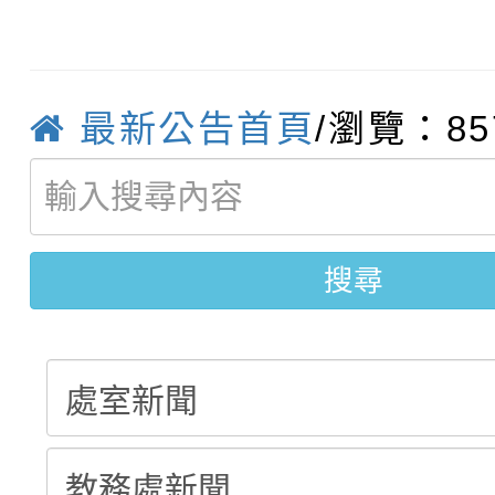
轉知臺中市政府政風處
動辦法」
轉知：「115學年度全
城市手牽手，綠能透明
最新公告首頁
/瀏覽：85
轉知：桃園市115年度
劇比賽實施要點」及修
畫影片一案
【甄選結果(第11招)】
敬師藝文競賽』實施計
表
【甄選結果(第3招)】公
學年度第1學期第7次代
搜尋
學年度第1學期第9次代
結果(第11招)
結果(第3招)