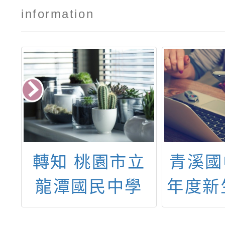
information
級
轉知 桃園市立
青溪國
階
龍潭國民中學
年度新
實
115 年度科學教
生名冊