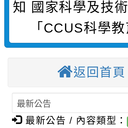
知 國家科學及技
轉知：桃園市115年度
劇比賽實施要點」及修
畫影片一案
【甄選結果(第11招)】
敬師藝文競賽』實施計
表
「CCUS科學
【甄選結果(第3招)】公
學年度第1學期第7次代
【甄選結果(第4招)】公
學年度第1學期第9次代
結果(第11招)
返回首頁
【甄選結果(第12招)】
學年度第1學期第9次代
結果(第3招)
轉知：桃園市115學年
學年度第1學期第7次代
結果(第4招)
轉知：「桃園市115學
賽及師生本土語及新住
結果(第12招)
轉知：「115年金融知
比賽實施要點」
賽實施要點
最新公告 / 內容類型：