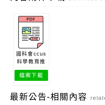
國科會ccus
科學教育推
廣計畫第二
檔案下載
屆ccus教案
徵選辦法簡
章
最新公告-相關內容
rela