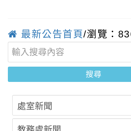
轉知臺中市政府政風處
動辦法」
轉知：「115學年度全
城市手牽手，綠能透明
最新公告首頁
/瀏覽：83
轉知：桃園市115年度
劇比賽實施要點」及修
畫影片一案
【甄選結果(第11招)】
敬師藝文競賽』實施計
表
【甄選結果(第3招)】公
學年度第1學期第7次代
搜尋
學年度第1學期第9次代
結果(第11招)
結果(第3招)