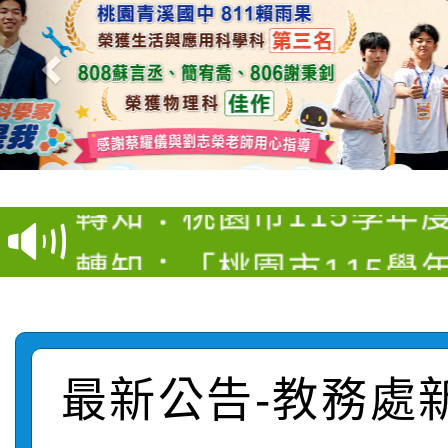
【甄選結果(第4招)】公
【甄選結果(第12招)】
學年度第1學期第9次代
轉知：桃園市115學年
學年度第1學期第7次代
結果(第4招)
轉知：「桃園市115學
賽及師生本土語及新住
結果(第12招)
轉知：「115年金融知
比賽實施要點」
賽實施要點
轉知臺中市政府政風處
動辦法」
最新公告-教務處
轉知：「115學年度全
城市手牽手，綠能透明