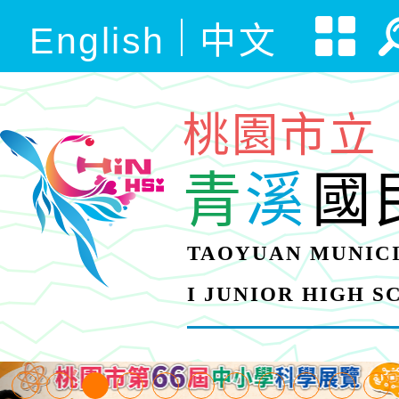
English
中文
桃園市立
青
溪
國
TAOYUAN MUNICI
I JUNIOR HIGH 