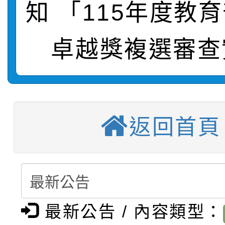
結果
站幸福系列講座及成長
知 「115年度教
【甄選結果(第2招)】公
學年度第1學期第7次代
報，惠請貴機關(學校)
卓越獎複選審查
轉知：本市公務人員協會
學年度第1學期第9次代
結果(第10招)
宣導。
函轉運動部全民運動署辦
9月16日本府B2大禮堂
結果(第2招)
【甄選結果(第11招)】
推動社區運動俱樂部營
1次會員大會暨第7屆會
返回首頁
【甄選結果(第3招)】公
學年度第1學期第7次代
計畫」1 份，請踴躍報
桃園市家庭教育中心「
學年度第1學期第9次代
結果(第11招)
權責核予出席人員公(差
「校園短影音徵選活動
程資訊」、「暑期親子
結果(第3招)
最新公告 / 內容類型：
115學年度新生訓練注
員」簡章及活動海報，
「祖孫樂淘桃」、「愛