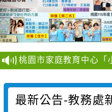
【甄選結果(第11招)】
【甄選結果(第3招)】公
學年度第1學期第7次代
桃園市家庭教育中心「
學年度第1學期第9次代
結果(第11招)
「校園短影音徵選活動
程資訊」、「暑期親子
結果(第3招)
115學年度新生訓練注
員」簡章及活動海報，
「祖孫樂淘桃」、「愛
最新公告-教務處
115學年度新生補報到
踴躍報名參加
絕-親子共學同樂會」
【甄選結果(第10招)】