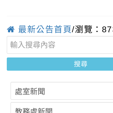
115學年度新生補報到
踴躍報名參加
絕-親子共學同樂會」
【甄選結果(第10招)】
結果
站幸福系列講座及成長
最新公告首頁
/瀏覽：87
【甄選結果(第2招)】公
學年度第1學期第7次代
報，惠請貴機關(學校)
轉知：本市公務人員協會
學年度第1學期第9次代
結果(第10招)
宣導。
搜尋
函轉運動部全民運動署辦
9月16日本府B2大禮堂
結果(第2招)
推動社區運動俱樂部營
1次會員大會暨第7屆會
計畫」1 份，請踴躍報
權責核予出席人員公(差