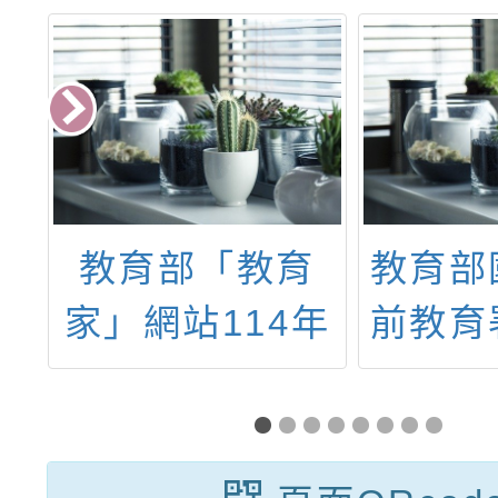
育
教育部國民及學
114
年
前教育署（以下
道繪畫
簡稱國教署）高
好創意
級中等學校教師
及孝道
本土語文認證培
課程