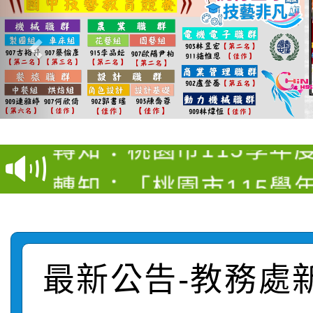
【甄選結果(第4招)】公
【甄選結果(第12招)】
學年度第1學期第9次代
轉知：桃園市115學年
學年度第1學期第7次代
結果(第4招)
轉知：「桃園市115學
賽及師生本土語及新住
結果(第12招)
轉知：「115年金融知
比賽實施要點」
賽實施要點
轉知臺中市政府政風處
動辦法」
最新公告-教務處
轉知：「115學年度全
城市手牽手，綠能透明