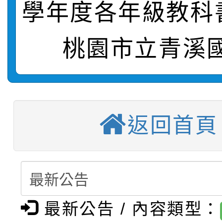
【甄選結果(第10招)】
結果
站幸福系列講座及成長
學年度各年級教科
【甄選結果(第2招)】公
學年度第1學期第7次代
報，惠請貴機關(學校)
桃園市立青溪
轉知：本市公務人員協會
學年度第1學期第9次代
結果(第10招)
宣導。
函轉運動部全民運動署辦
9月16日本府B2大禮堂
結果(第2招)
【甄選結果(第11招)】
推動社區運動俱樂部營
1次會員大會暨第7屆會
返回首頁
【甄選結果(第3招)】公
學年度第1學期第7次代
計畫」1 份，請踴躍報
桃園市家庭教育中心「
學年度第1學期第9次代
結果(第11招)
權責核予出席人員公(差
「校園短影音徵選活動
程資訊」、「暑期親子
結果(第3招)
最新公告 / 內容類型：
115學年度新生訓練注
員」簡章及活動海報，
「祖孫樂淘桃」、「愛