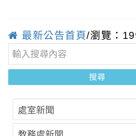
115學年度新生補報到
踴躍報名參加
絕-親子共學同樂會」
【甄選結果(第10招)】
結果
站幸福系列講座及成長
最新公告首頁
/瀏覽：19
【甄選結果(第2招)】公
學年度第1學期第7次代
報，惠請貴機關(學校)
轉知：本市公務人員協會
學年度第1學期第9次代
結果(第10招)
宣導。
搜尋
函轉運動部全民運動署辦
9月16日本府B2大禮堂
結果(第2招)
推動社區運動俱樂部營
1次會員大會暨第7屆會
計畫」1 份，請踴躍報
權責核予出席人員公(差