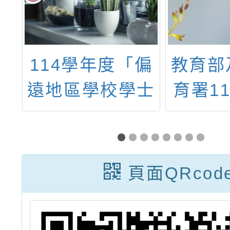
偏
教育部及學前教
114
士
育署114學年度
小學數
班
「多元評量嵌入
進方案
合
教學以促進科學
能研習
專
學習表現與數位
演202
頁面QRcod
章
學習能力計畫–
本影
教師實踐社群增