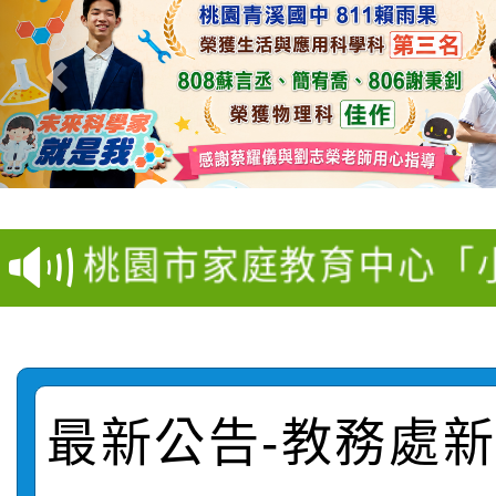
【甄選結果(第11招)】
【甄選結果(第3招)】公
學年度第1學期第7次代
桃園市家庭教育中心「
學年度第1學期第9次代
結果(第11招)
「校園短影音徵選活動
程資訊」、「暑期親子
結果(第3招)
115學年度新生訓練注
員」簡章及活動海報，
「祖孫樂淘桃」、「愛
最新公告-教務處新聞
115學年度新生補報到
踴躍報名參加
絕-親子共學同樂會」