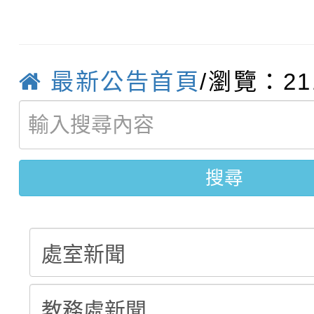
轉知臺中市政府政風處
動辦法」
轉知：「115學年度全
城市手牽手，綠能透明
最新公告首頁
/瀏覽：21
轉知：桃園市115年度
劇比賽實施要點」及修
畫影片一案
【甄選結果(第11招)】
敬師藝文競賽』實施計
表
【甄選結果(第3招)】公
學年度第1學期第7次代
搜尋
學年度第1學期第9次代
結果(第11招)
結果(第3招)