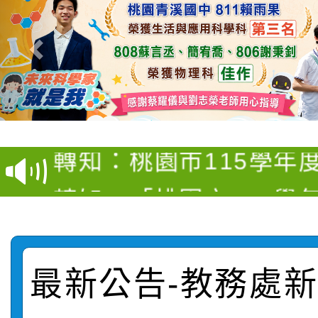
【甄選結果(第4招)】公
【甄選結果(第12招)】
學年度第1學期第9次代
轉知：桃園市115學年
學年度第1學期第7次代
結果(第4招)
轉知：「桃園市115學
賽及師生本土語及新住
結果(第12招)
轉知：「115年金融知
比賽實施要點」
賽實施要點
轉知臺中市政府政風處
動辦法」
最新公告-教務處新聞
轉知：「115學年度全
城市手牽手，綠能透明