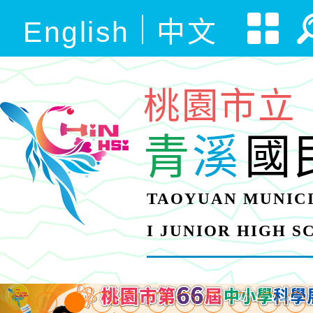
English
中文
桃園市立
青
溪
國
TAOYUAN MUNICI
I JUNIOR HIGH 