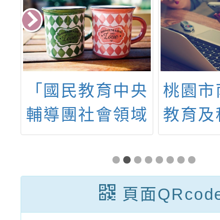
科
「國民教育中央
桃園市
應
輔導團社會領域
教育及
學
分團業務計畫」
114
稿
辦理「探究與實
師增能
作在國中小社會
頁面QRcod
領域課程的理論