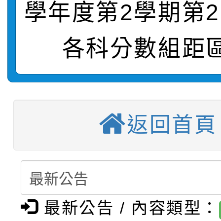
學年度第2學期第
轉知：桃園市115年度
劇比賽實施要點」及修
畫影片一案
各科分數組距
【甄選結果(第11招)】
敬師藝文競賽』實施計
表
【甄選結果(第3招)】公
學年度第1學期第7次代
【甄選結果(第4招)】公
學年度第1學期第9次代
結果(第11招)
返回首頁
【甄選結果(第12招)】
學年度第1學期第9次代
結果(第3招)
轉知：桃園市115學年
學年度第1學期第7次代
結果(第4招)
轉知：「桃園市115學
賽及師生本土語及新住
結果(第12招)
最新公告 / 內容類型：
轉知：「115年金融知
比賽實施要點」
賽實施要點