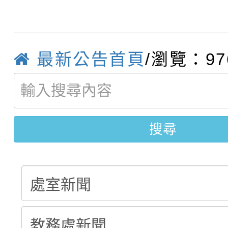
轉知臺中市政府政風處
動辦法」
轉知：「115學年度全
城市手牽手，綠能透明
最新公告首頁
/瀏覽：97
轉知：桃園市115年度
劇比賽實施要點」及修
畫影片一案
【甄選結果(第11招)】
敬師藝文競賽』實施計
表
【甄選結果(第3招)】公
學年度第1學期第7次代
搜尋
學年度第1學期第9次代
結果(第11招)
結果(第3招)