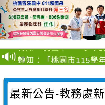
【甄選結果(第4招)】公
【甄選結果(第12招)】
學年度第1學期第9次代
轉知：桃園市115學年
學年度第1學期第7次代
結果(第4招)
轉知：「桃園市115學
賽及師生本土語及新住
結果(第12招)
轉知：「115年金融知
比賽實施要點」
賽實施要點
轉知臺中市政府政風處
動辦法」
最新公告-教務處新聞
轉知：「115學年度全
城市手牽手，綠能透明