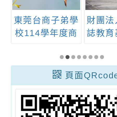
部
東莞台商子弟學
財團法
之
校114學年度商
誌教育
教
借公立高級中等
《天
計
以下學校教師簡
113
畫
章
「永續
頁面QRcod
教
教案」
文