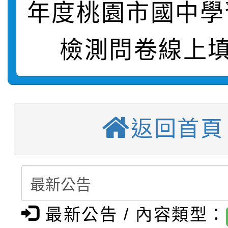
轉知：桃園市115年度
年度桃園市國中學
劇比賽實施要點」及修
畫影片一案
【甄選結果(第11招)】
敬師藝文競賽』實施計
表
檢測問卷線上填
【甄選結果(第3招)】公
學年度第1學期第7次代
【甄選結果(第4招)】公
學年度第1學期第9次代
結果(第11招)
【甄選結果(第12招)】
學年度第1學期第9次代
結果(第3招)
返回首頁
轉知：桃園市115學年
學年度第1學期第7次代
結果(第4招)
轉知：「桃園市115學
賽及師生本土語及新住
結果(第12招)
轉知：「115年金融知
比賽實施要點」
賽實施要點
最新公告 / 內容類型：