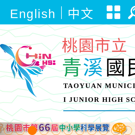
English
中文
桃園市立
青
溪
國
TAOYUAN MUNICI
I JUNIOR HIGH 