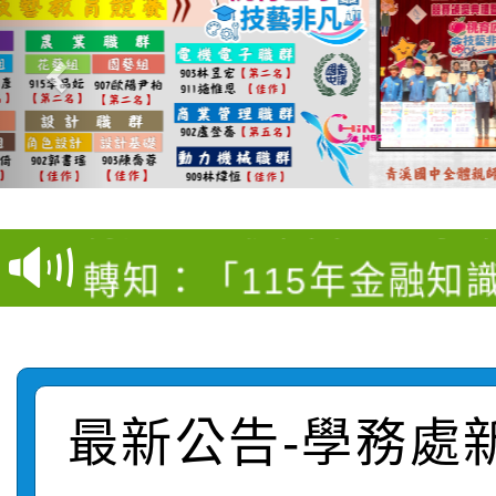
【甄選結果(第4招)】公
【甄選結果(第12招)】
學年度第1學期第9次代
轉知：桃園市115學年
學年度第1學期第7次代
結果(第4招)
轉知：「桃園市115學
賽及師生本土語及新住
結果(第12招)
轉知：「115年金融知
比賽實施要點」
賽實施要點
轉知臺中市政府政風處
動辦法」
轉知：「115學年度全
城市手牽手，綠能透明
最新公告-學務處
轉知：桃園市115年度
劇比賽實施要點」及修
畫影片一案