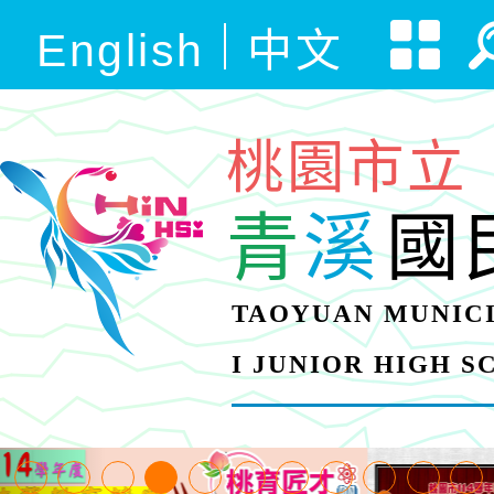
English
中文
桃園市立
青
溪
國
TAOYUAN MUNICI
I JUNIOR HIGH 