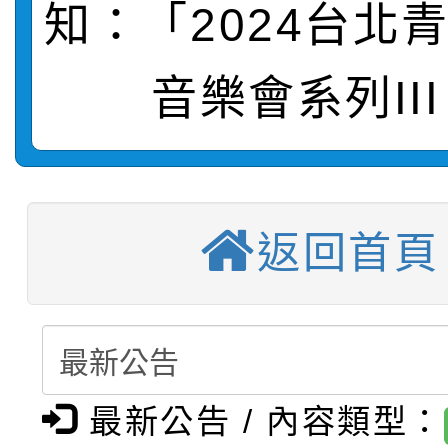
【甄選結果(第11招)】
敬師藝文競賽』實施計
表
知：「2024台北
【甄選結果(第3招)】公
學年度第1學期第7次代
音樂會系列II
【甄選結果(第4招)】公
學年度第1學期第9次代
結果(第11招)
【甄選結果(第12招)】
學年度第1學期第9次代
結果(第3招)
轉知：桃園市115學年
學年度第1學期第7次代
結果(第4招)
返回首頁
轉知：「桃園市115學
賽及師生本土語及新住
結果(第12招)
轉知：「115年金融知
比賽實施要點」
賽實施要點
轉知臺中市政府政風處
動辦法」
最新公告 / 內容類型：