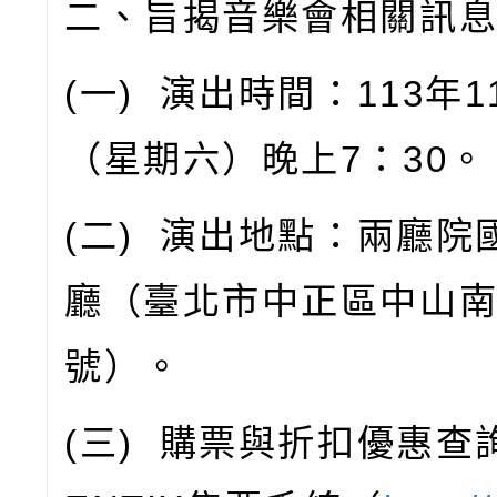
二、旨揭音樂會相關訊
(
一
)
演出時間：
113
年
1
（星期六）晚上
7
：
30
。
(
二
)
演出地點：兩廳院
廳（臺北市中正區中山
號）。
(
三
)
購票與折扣優惠查