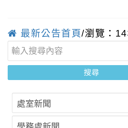
轉知：「115學年度全
城市手牽手，綠能透明
轉知：桃園市115年度
劇比賽實施要點」及修
畫影片一案
最新公告首頁
/瀏覽：14
【甄選結果(第11招)】
敬師藝文競賽』實施計
表
【甄選結果(第3招)】公
學年度第1學期第7次代
學年度第1學期第9次代
結果(第11招)
搜尋
結果(第3招)