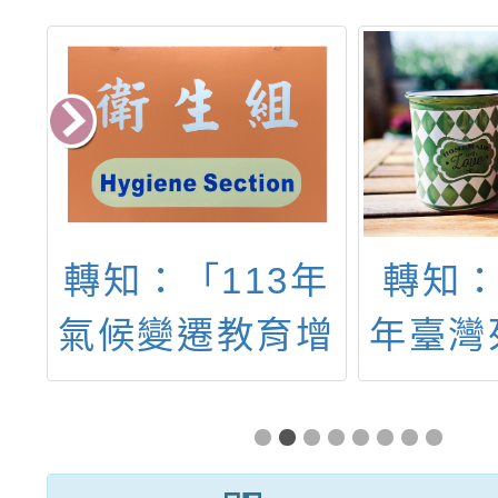
府
轉知：「113年
轉知：
走
氣候變遷教育增
年臺灣
計
能與調適議題融
與人
石
入教學課程跨領