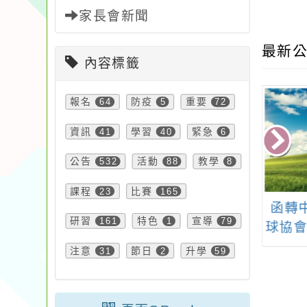
家長會新聞
最新公
內容標籤
報名
64
防疫
5
重要
72
資訊
41
學習
40
緊急
6
公告
532
活動
88
教學
8
課程
23
比賽
165
「2024年全國
「中小學永續能源補
函轉
研習
161
特色
1
宣導
79
、國中、高中職
充教材開發-能源議題
球協會
四格漫畫比賽」
推廣應用工作坊」
華盃
注意
31
節日
2
升學
59
標賽