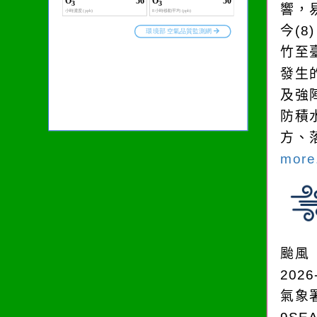
響，
今(
竹至
發生
及強
防積
方、
more.
颱風
2026
氣象