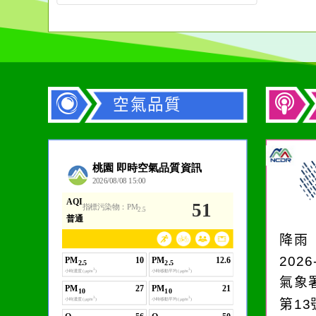
空氣品質
作者：網路小語
生活是一面鏡子。你對
它笑，它就對你笑；你
降雨
對它哭，它也對你哭。
2026
氣象
第1