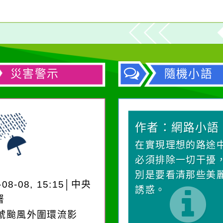
災害警示
隨機小語
作者：網路小語
作者：網路小語
一杯清水因滴入一滴污
在實現理想的路途
水而變污濁，一杯污水
必須排除一切干擾
卻不會因一滴清水的存
別是要看清那些美
-08-08, 15:15│中央
在而變清澈。
誘惑。
署
3號颱風外圍環流影