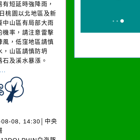
易有短延時強降雨，
8)日桃園以北地區及新
臺中山區有局部大雨
的機率，請注意雷擊
陣風，低窪地區請慎
水，山區請慎防坍
落石及溪水暴漲。
..
-08-08, 14:30│中央
署