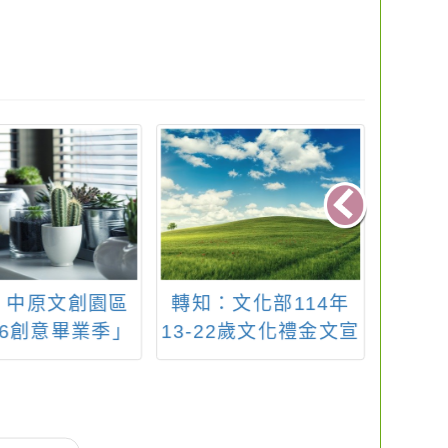
：中原文創園區
轉知：文化部114年
轉知：
26創意畢業季」
13-22歲文化禮金文宣
度「
資料
意短