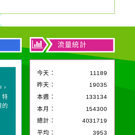
流量統計
今天：
11189
昨天：
19035
中，
，特
本週：
133134
麗的
本月：
154300
總計：
4031719
平均：
3953