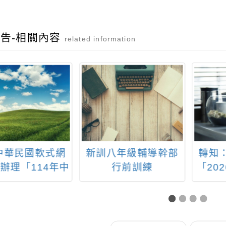
告-相關內容
related information
中華民國軟式網
新訓八年級輔導幹部
轉知
辦理「114年中
行前訓練
「20
全國軟式網球錦
」競賽規程1份