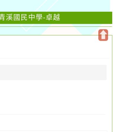
立青溪國民中學-卓越
開
啟
上
方
區
塊