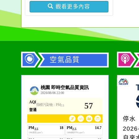
分享及議題交流」活動，
報計畫書及經費表
觀看更多內容
請踴躍報名參加
空氣品質
作者：網路小語
一杯清水因滴入一滴污
水而變污濁，一杯污水
停水
卻不會因一滴清水的存
2026
在而變清澈。
自來