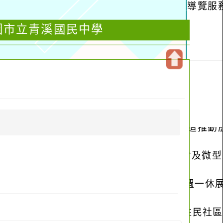
桃園市立青溪國民中學
開
啟
上
方
區
塊