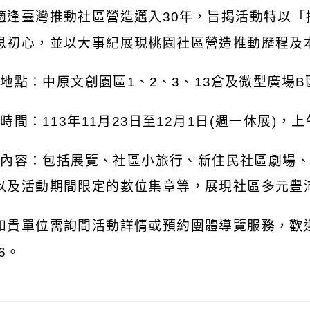
適逢臺灣推動社區營造邁入
30
年，旨揭活動特以「
思初心，並以大事紀展現桃園社區營造推動歷程及
)
地點：中原文創園區
1
、
2
、
3
、
13
倉及微型廣場
B
)
時間：
113
年
11
月
23
日至
12
月
1
日
(
週一休展
)
，上
)
內容：包括展覽、社區小旅行、新住民社區劇場
以及活動期間限定的數位集章等，展現社區多元豐
如貴單位需詢問活動詳情或預約團體導覽服務，歡
6
。