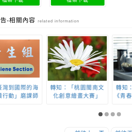
檔案下載
檔案下載
告-相關內容
related information
臺灣到國際的海
轉知：「桃園閩南文
轉知
續行動」磨課師
化創意繪畫大賽」
《青春
線上課程
節目