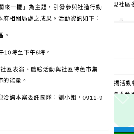
擱來一擺」為主題，引發參與社造行動
本府相關局處之成果。活動資訊如下：
區。
午
10
時至下午
6
時。
、社區表演、體驗活動與社區特色市集
沛的能量。
迎洽詢本案委託團隊：劉小姐，
0911-9