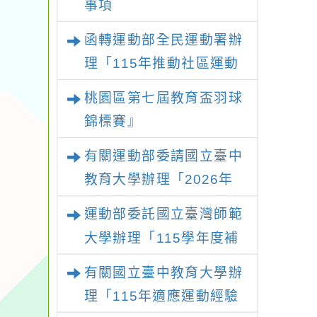
事項
函轉運動部全民運動署辦
理「115年推動社區運動
俱樂部營運增能研習計
桃園區第七屆教育盃羽球
畫」1 份，請踴躍報名參
錦標賽』
加並本權責核予出席人員
有關運動部委請國立臺中
公(差)假登記
教育大學辦理「2026年
『王牌愛／礙運動』適應
運動部委託國立臺灣師範
運動系列徵選頒獎典禮暨
大學辦理「115學年度補
適應體育成果展」
助身心障礙運動推廣計
有關國立臺中教育大學辦
畫」延長收件期限至115
理「115年適應運動經驗
年7月31日止，請踴躍提