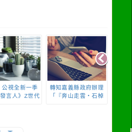
：公視全新一季
轉知嘉義縣政府辦理
石門水
發言人》Z世代
「『奔山走雲・石棹
月底
主持人徵選活動
跑旅計畫』—2026石
為落
棹雲徑接力賽×茶香觀
用，
光體驗」活動