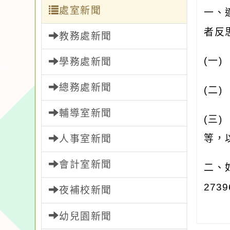
處室新聞
一、
者反
教務處新聞
(
一
學務處新聞
總務處新聞
(
二
輔導室新聞
(
三
等，
人事室新聞
會計室新聞
二、
2739
夜補校新聞
幼兒園新聞