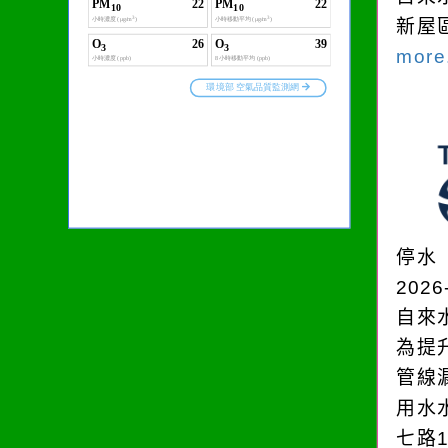
新屋
more.
停水
2026
自來
為提
管線
用水
七路