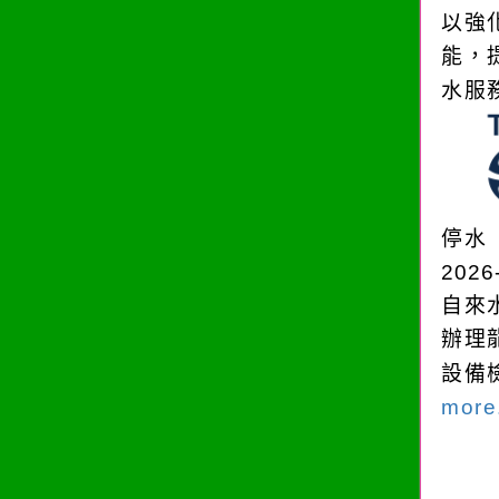
以強
能，
水服
停水
2026
自來
辦理
設備
more.