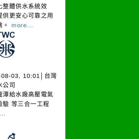
化整體供水系統效
提供更安心可靠之用
務。
more...
-08-03, 10:01│台灣
水公司
龍潭給水廠高壓電氣
檢驗 等三合一工程
..