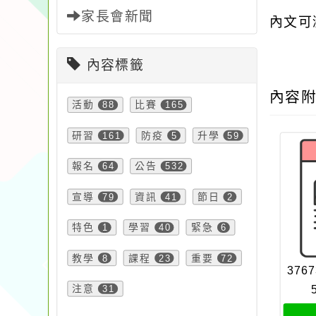
家長會新聞
內文可
內容標籤
內容
活動
88
比賽
165
研習
161
防疫
5
升學
59
報名
64
公告
532
宣導
79
資訊
41
節日
2
特色
1
學習
40
緊急
6
教學
8
課程
23
重要
72
3767
注意
31