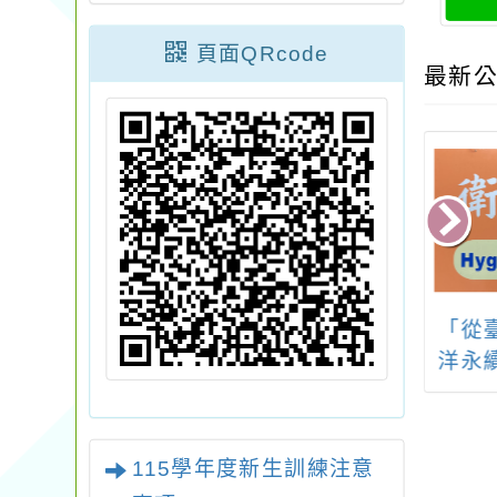
頁面QRcode
最新公
「114學年度全
轉知：「第29屆群生
「從
生音樂比賽推廣
杯全國青少年暨兒童
洋永
實施計畫-音樂團
寫生比賽」簡章
營與管理講座」
115學年度新生訓練注意