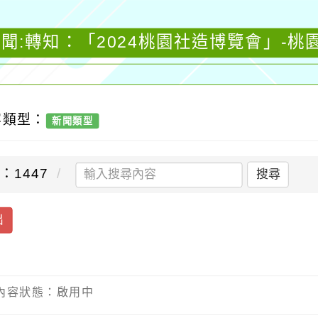
聞:轉知：「2024桃園社造博覽會」-
容類型：
新聞類型
：1447
搜尋
出
/ 內容狀態：啟用中