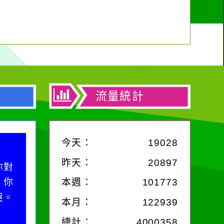
流量統計
今天：
19028
昨天：
20897
你對
；你
本週：
101773
哭。
本月：
122939
總計：
4000358