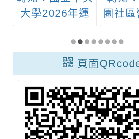
跨
大學2026年運
園社區
聯
動推廣寒假冬令
會「島
營簡章
微微
頁面QRcod