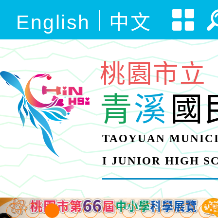
English
中文
桃園市立
青
溪
國
TAOYUAN MUNICI
I JUNIOR HIGH 