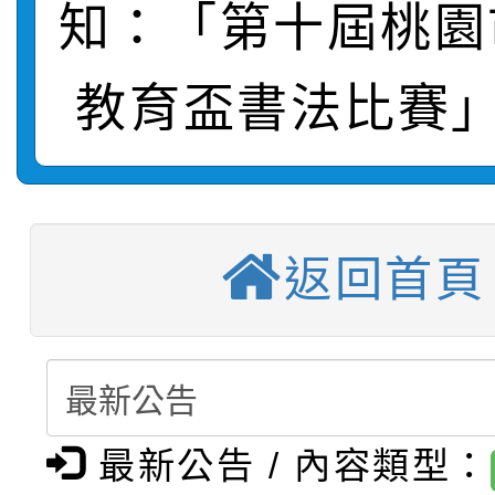
知：「第十屆桃園
【甄選結果(第2招)】公
學年度第1學期第7次代
報，惠請貴機關(學校)
轉知：本市公務人員協會
學年度第1學期第9次代
教育盃書法比賽」
結果(第10招)
宣導。
函轉運動部全民運動署辦
9月16日本府B2大禮堂
結果(第2招)
【甄選結果(第11招)】
推動社區運動俱樂部營
1次會員大會暨第7屆會
返回首頁
【甄選結果(第3招)】公
學年度第1學期第7次代
計畫」1 份，請踴躍報
桃園市家庭教育中心「
學年度第1學期第9次代
結果(第11招)
權責核予出席人員公(差
「校園短影音徵選活動
程資訊」、「暑期親子
結果(第3招)
115學年度新生訓練注
員」簡章及活動海報，
「祖孫樂淘桃」、「愛
最新公告 / 內容類型：