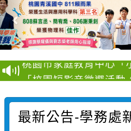
【甄選結果(第11招)】
【甄選結果(第3招)】公
學年度第1學期第7次代
桃園市家庭教育中心「
學年度第1學期第9次代
結果(第11招)
「校園短影音徵選活動
程資訊」、「暑期親子
結果(第3招)
115學年度新生訓練注
員」簡章及活動海報，
「祖孫樂淘桃」、「愛
115學年度新生補報到
踴躍報名參加
絕-親子共學同樂會」
最新公告-學務處
【甄選結果(第10招)】
結果
站幸福系列講座及成長