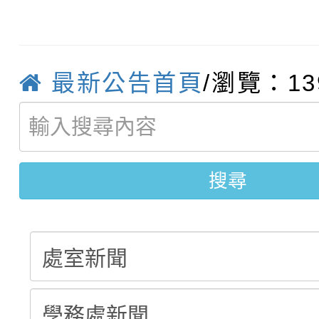
115學年度新生補報到
踴躍報名參加
絕-親子共學同樂會」
【甄選結果(第10招)】
結果
站幸福系列講座及成長
最新公告首頁
/瀏覽：13
【甄選結果(第2招)】公
學年度第1學期第7次代
報，惠請貴機關(學校)
轉知：本市公務人員協會
學年度第1學期第9次代
結果(第10招)
宣導。
函轉運動部全民運動署辦
9月16日本府B2大禮堂
結果(第2招)
搜尋
推動社區運動俱樂部營
1次會員大會暨第7屆會
計畫」1 份，請踴躍報
權責核予出席人員公(差