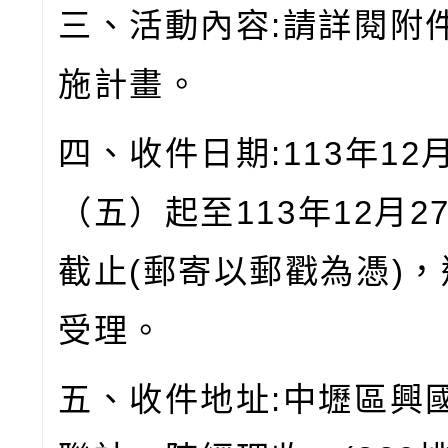
三、活動內容
:
請詳閱附
施計畫。
四、收件日期
:113
年
12
（五）起至
113
年
12
月
2
截止
(
郵寄以郵戳為憑
)
，
受理。
五、收件地址
:
中壢區興