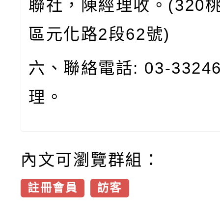
聯社，陳經理收。
(320
區元化路
2
段
62
號
)
六、聯絡電話
: 03-3324
理。
內文可瀏覽群組：
註冊會員
訪客