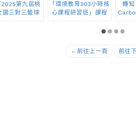
2025第九屆桃
「環境教育303小時核
轉知
全國三對三籃球
心課程研習班」課程
Carb
日起至7月10日
資訊
化議
報名，請踴躍參
加。
←
前往上一頁
前往