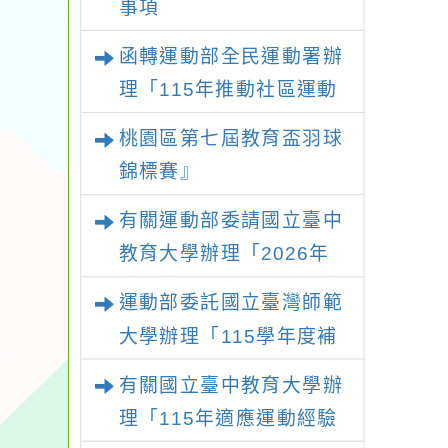
事項
函轉運動部全民運動署辦
理「115年推動社區運動
俱樂部營運增能研習計
桃園區第七屆教育盃羽球
畫」1 份，請踴躍報名參
錦標賽』
加並本權責核予出席人員
有關運動部委請國立臺中
公(差)假登記
教育大學辦理「2026年
『王牌愛／礙運動』適應
運動部委託國立臺灣師範
運動系列徵選頒獎典禮暨
大學辦理「115學年度補
適應體育成果展」
助身心障礙運動推廣計
有關國立臺中教育大學辦
畫」延長收件期限至115
理「115年適應運動經驗
年7月31日止，請踴躍提