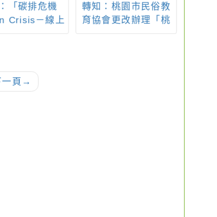
：「碳排危機
轉知：桃園市民俗教
轉知：
on Crisis－線上
育協會更改辦理「桃
題式教材申請」
園市113年薪傳盃龍獅
訊息
鼓藝錦標賽暨節能減
碳節約用水用電宣
導」活動日期一案，
下一頁
→
詳如說明。