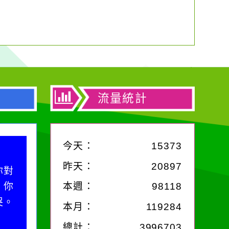
流量統計
今天：
15373
昨天：
20897
你對
；你
本週：
98118
哭。
本月：
119284
總計：
3996703