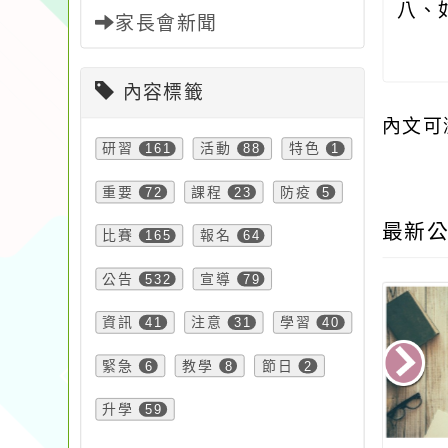
八、
家長會新聞
內容標籤
內文可
研習
161
活動
88
特色
1
重要
72
課程
23
防疫
5
最新公
比賽
165
報名
64
公告
532
宣導
79
資訊
41
注意
31
學習
40
緊急
6
教學
8
節日
2
升學
59