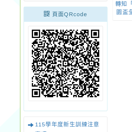
：小公視《青春
檢送教育部體育署委
轉知「
人》節目「AI與
請國立高雄師範大學
園盃
頁面QRcode
的距離」主題教
辦理「114年各地方縣
賽」即
學資源
市政府相關人員適應
開放
體育知能工作坊」簡
章1份
115學年度新生訓練注意