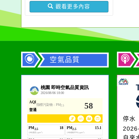
分享及議題交流」活動，
報計畫書及經費表
觀看更多內容
請踴躍報名參加
空氣品質
作者：網路小語
在實現理想的路途中，
必須排除一切干擾，特
停水
別是要看清那些美麗的
2026
誘惑。
自來