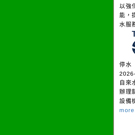
以強
能，
水服
停水
2026
自來
辦理
設備
more.