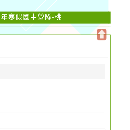
學年寒假國中營隊-桃
開
啟
上
方
區
塊