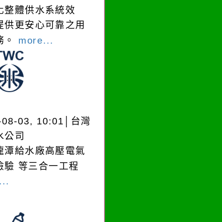
化整體供水系統效
提供更安心可靠之用
務。
more...
-08-03, 10:01│台灣
水公司
龍潭給水廠高壓電氣
檢驗 等三合一工程
..