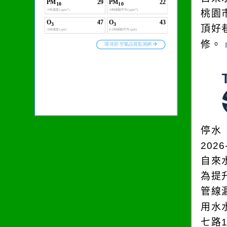
桃園
頂好
修。
停水
2026
自來
為提
管線
用水
七路