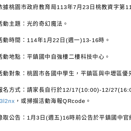
依據桃園市政府教育局
113
年
7
月
23
日桃教資字第
1
活動主題：光的奇幻魔法。
活動時間：
114
年
1
月
22
日
(
週一
)13-16
時。
活動地點：平鎮國中自強樓二樓科技中心。
活動對象：桃園市各國中學生，平鎮區與中壢區優
報名方式：請家長自行於
12/17(10:00)-12/27(16:
r3l2nx
，或掃描活動海報
QRcode
。
錄取公告：
1
月
3
日
(
週五
)16
時前公告於平鎮國中官