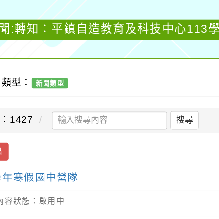
聞:轉知：平鎮自造教育及科技中心113
容類型：
新聞類型
：1427
搜尋
出
學年寒假國中營隊
/ 內容狀態：啟用中