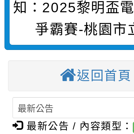
知：2025黎明盃
【甄選結果(第10招)】
結果
站幸福系列講座及成長
爭霸賽-桃園市
【甄選結果(第2招)】公
學年度第1學期第7次代
報，惠請貴機關(學校)
轉知：本市公務人員協會
學年度第1學期第9次代
結果(第10招)
宣導。
函轉運動部全民運動署辦
9月16日本府B2大禮堂
結果(第2招)
返回首頁
【甄選結果(第11招)】
推動社區運動俱樂部營
1次會員大會暨第7屆會
【甄選結果(第3招)】公
學年度第1學期第7次代
計畫」1 份，請踴躍報
桃園市家庭教育中心「
學年度第1學期第9次代
結果(第11招)
權責核予出席人員公(差
最新公告 / 內容類型：
「校園短影音徵選活動
程資訊」、「暑期親子
結果(第3招)