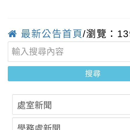
115學年度新生訓練注
員」簡章及活動海報，
「祖孫樂淘桃」、「愛
115學年度新生補報到
踴躍報名參加
絕-親子共學同樂會」
最新公告首頁
/瀏覽：13
【甄選結果(第10招)】
結果
站幸福系列講座及成長
【甄選結果(第2招)】公
學年度第1學期第7次代
報，惠請貴機關(學校)
轉知：本市公務人員協會
學年度第1學期第9次代
結果(第10招)
宣導。
搜尋
函轉運動部全民運動署辦
9月16日本府B2大禮堂
結果(第2招)
推動社區運動俱樂部營
1次會員大會暨第7屆會
計畫」1 份，請踴躍報