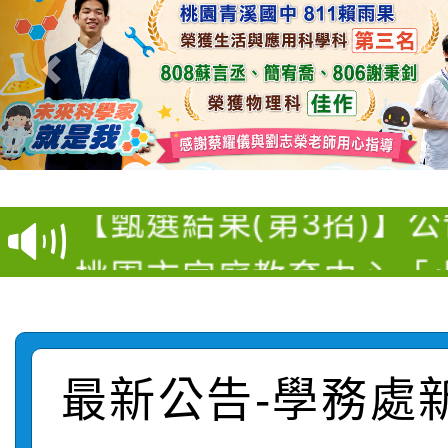
【甄選結果(第11招)】
【甄選結果(第3招)】公
學年度第1學期第7次代
桃園市家庭教育中心「
學年度第1學期第9次代
結果(第11招)
「校園短影音徵選活動
程資訊」、「暑期親子
結果(第3招)
115學年度新生訓練注
員」簡章及活動海報，
「祖孫樂淘桃」、「愛
最新公告-學務處
115學年度新生補報到
踴躍報名參加
絕-親子共學同樂會」