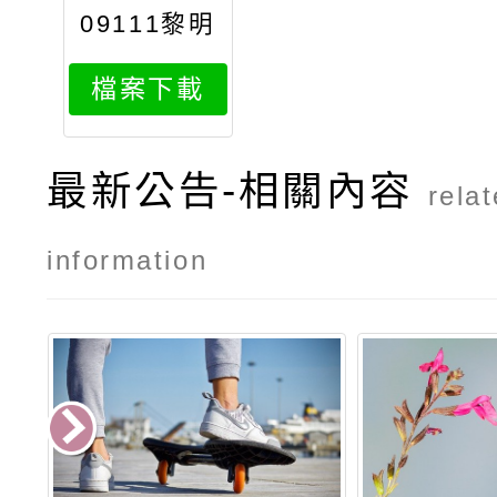
09111黎明
電競校園爭
檔案下載
霸賽
最新公告-相關內容
rela
information