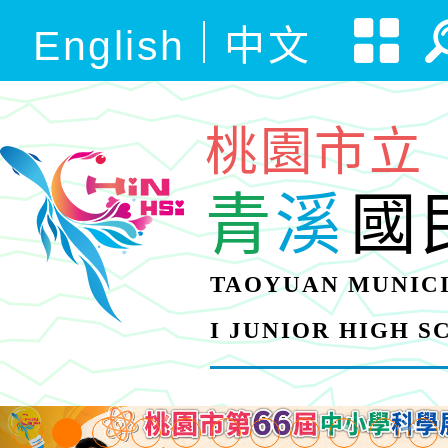
English
中文
桃園市立
青
溪
國
TAOYUAN MUNICI
I JUNIOR HIGH 