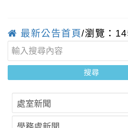
轉知臺中市政府政風處
動辦法」
轉知：「115學年度全
城市手牽手，綠能透明
最新公告首頁
/瀏覽：14
轉知：桃園市115年度
劇比賽實施要點」及修
畫影片一案
【甄選結果(第11招)】
敬師藝文競賽』實施計
表
【甄選結果(第3招)】公
學年度第1學期第7次代
搜尋
學年度第1學期第9次代
結果(第11招)
結果(第3招)