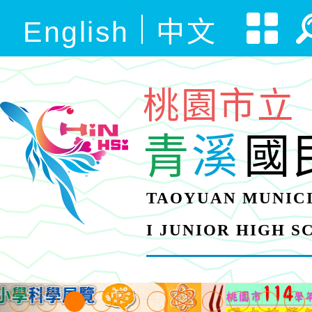
English
中文
桃園市立
青
溪
國
TAOYUAN MUNICI
I JUNIOR HIGH 