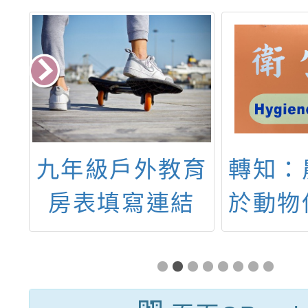
棒
九年級戶外教育
轉知：
供
房表填寫連結
於動物
棒
網發布
科
品選購
教
詳如