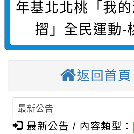
年基北北桃「我的
轉知：桃園市115年度
劇比賽實施要點」及修
畫影片一案
【甄選結果(第11招)】
敬師藝文競賽』實施計
表
摺」全民運動-
【甄選結果(第3招)】公
學年度第1學期第7次代
【甄選結果(第4招)】公
學年度第1學期第9次代
結果(第11招)
【甄選結果(第12招)】
學年度第1學期第9次代
結果(第3招)
返回首頁
轉知：桃園市115學年
學年度第1學期第7次代
結果(第4招)
轉知：「桃園市115學
賽及師生本土語及新住
結果(第12招)
轉知：「115年金融知
比賽實施要點」
賽實施要點
最新公告 / 內容類型：