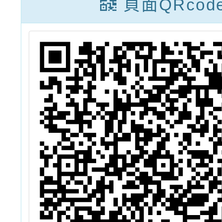
頁面QRcod
勵
出