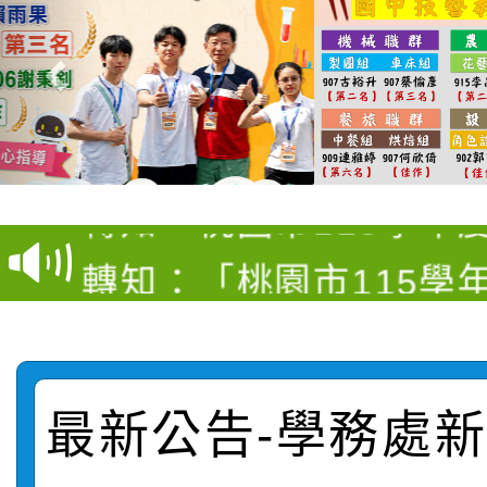
【甄選結果(第4招)】公
【甄選結果(第12招)】
學年度第1學期第9次代
轉知：桃園市115學年
學年度第1學期第7次代
結果(第4招)
轉知：「桃園市115學
賽及師生本土語及新住
結果(第12招)
轉知：「115年金融知
比賽實施要點」
賽實施要點
轉知臺中市政府政風處
動辦法」
最新公告-學務處新聞
轉知：「115學年度全
城市手牽手，綠能透明