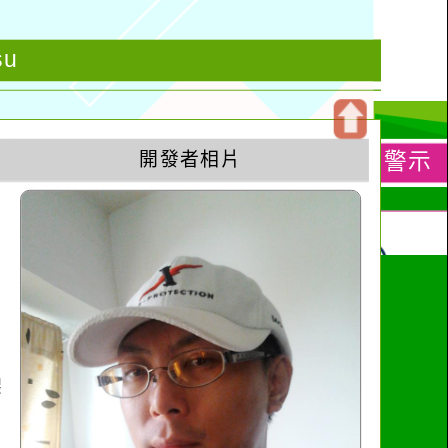
su
開
開發者相片
啟
上
方
區
塊
架