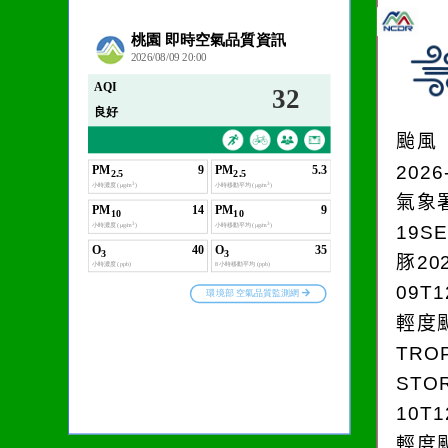
作者：網路小語
生活是一面鏡子。你對
它笑，它就對你笑；你
颱風
對它哭，它也對你哭。
2026
氣象
19S
豚202
09T1
輕度颱
TRO
STOR
10T1
輕度颱