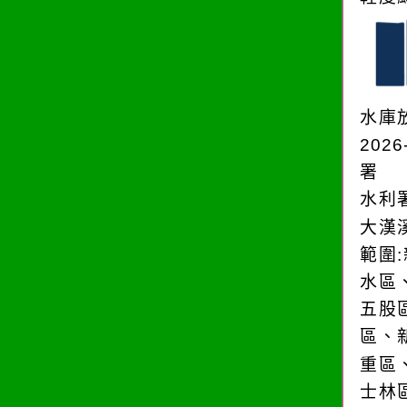
水庫
2026
署
水利
大漢
範圍
水區
五股
區、
重區
士林