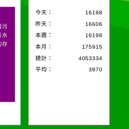
今天：
16198
昨天：
16606
滴污
污水
本週：
16198
的存
本月：
175915
總計：
4053334
平均：
3970