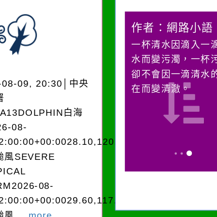
作者：網路小語
作者：網路小語
在實現理想的路途中，
一杯清水因滴入一
必須排除一切干擾，特
水而變污濁，一杯
別是要看清那些美麗的
卻不會因一滴清水
-08-09, 20:30│中央
誘惑。
在而變清澈。
署
EA13DOLPHIN白海
6-08-
2:00:00+00:0028.10,120.702835980150
風SEVERE
PICAL
M2026-08-
2:00:00+00:0029.60,117.201523992-
風...
more...