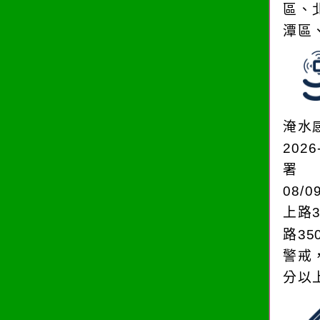
區、
潭區
淹水
2026
署
08/0
上路3
路35
警戒
分以上。