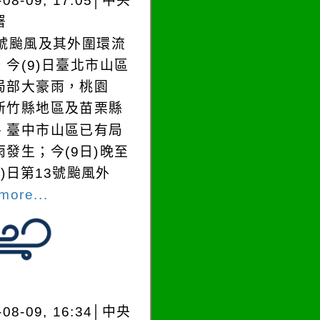
-08-09, 17:05│中央
署
3號颱風及其外圍環流
，今(9)日臺北市山區
局部大豪雨，桃園
新竹縣地區及苗栗縣
、臺中市山區已有局
雨發生；今(9日)晚至
0)日第13號颱風外
more...
-08-09, 16:34│中央