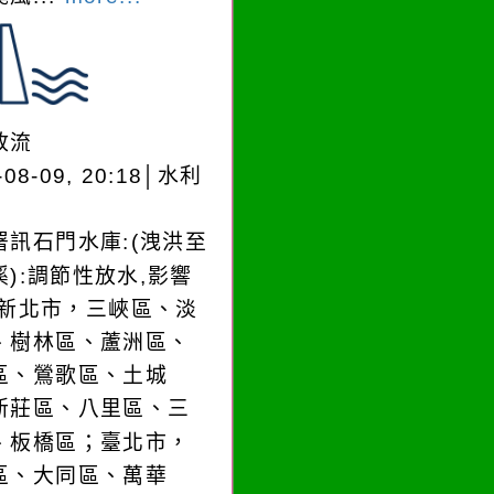
放流
-08-09, 20:18│水利
署訊石門水庫:(洩洪至
溪):調節性放水,影響
:新北市，三峽區、淡
、樹林區、蘆洲區、
區、鶯歌區、土城
新莊區、八里區、三
、板橋區；臺北市，
區、大同區、萬華