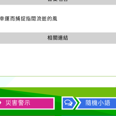
因幸運而捕捉指間流逝的風
相關連結
災害警示
隨機小語