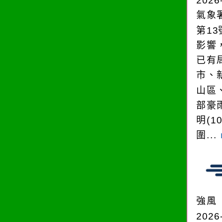
2026
氣象
第1
影響
已有
市、
山區
部豪
明(1
圍...
強風
2026