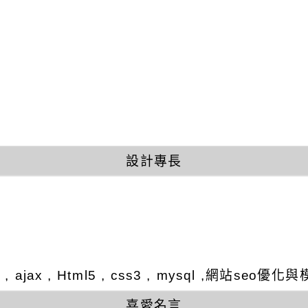
設計專長
y , ajax , Html5 , css3 , mysql ,網站se
喜愛名言